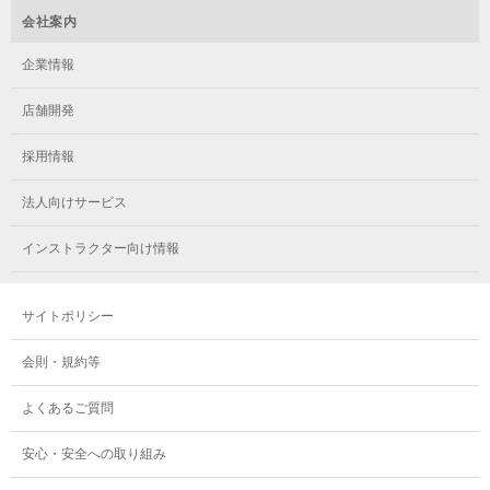
メガロス立川(北口)
メガロステラッセ納屋橋
メガロス綱島
会社案内
メガロス中延
メガロス立川(南口)
メガロス千種
メガロスルフレ綱島
企業情報
メガロス小岩
メガロスルフレ立川南
メガロス市ヶ尾
店舗開発
メガロスルフレ小岩
メガロス八王子
メガロス鷺沼
採用情報
メガロス西新宿キッズアフタースクール
メガロスルフレ八王子
メガロスルフレ鷺沼
法人向けサービス
メガロス南砂町SUNAMO
メガロス調布
メガロス相模大野
インストラクター向け情報
メガロスルフレ南砂町SUNAMO
メガロス町田
メガロスルフレ相模大野
サイトポリシー
メガロス玉川学園テニススクール
メガロス大和
会則・規約等
メガロス東小金井学童クラブ
よくあるご質問
安心・安全への取り組み