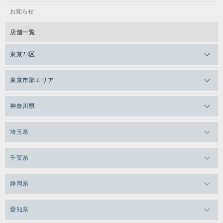
お知らせ
店舗一覧
東京23区
メガロスゼロプラス恵比寿
東京市部エリア
メガロスルフレ恵比寿
メガロス吉祥寺
神奈川県
メガロス日比谷シャンテ
メガロス三鷹
メガロス横浜天王町
埼玉県
メガロス白金台
メガロスルフレ三鷹
メガロス上永谷
メガロス草加
千葉県
メガロス田端
メガロス武蔵小金井
メガロスルフレ上永谷
メガロスルフレ草加
メガロス柏
メガロスルフレ田端
静岡県
メガロスルフレ武蔵小金井
メガロス神奈川
メガロス本八幡
メガロスキッズ錦糸町
メガロス浜松市野
メガロス小平テニススクール
愛知県
メガロス日吉
メガロス葛飾