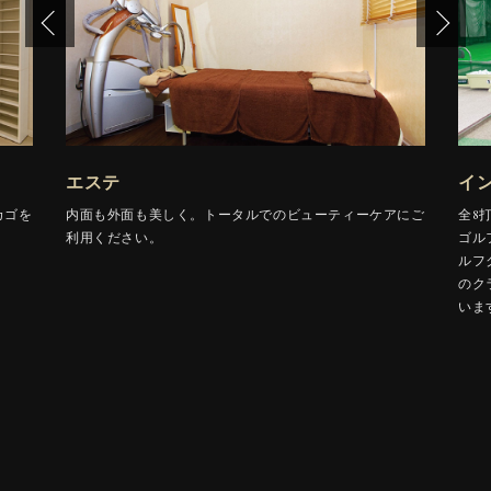
）
エステ
イ
カゴを
内面も外面も美しく。トータルでのビューティーケアにご
全8
利用ください。
ゴル
ルフ
のク
いま