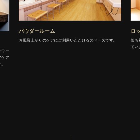
パウダールーム
ロ
お風呂上がりのケアにご利用いただけるスペースです。
落ち
てい
ャワー
アケア
す。