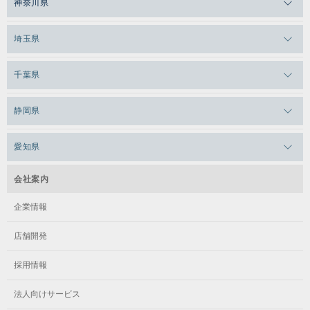
神奈川県
メガロス日比谷シャンテ
メガロス三鷹
メガロス横浜天王町
埼玉県
メガロス白金台
メガロスルフレ三鷹
メガロス上永谷
メガロス草加
千葉県
メガロス田端
メガロス武蔵小金井
メガロスルフレ上永谷
メガロスルフレ草加
メガロス柏
メガロスルフレ田端
静岡県
メガロスルフレ武蔵小金井
メガロス神奈川
メガロス本八幡
メガロスキッズ錦糸町
メガロス浜松市野
メガロス小平テニススクール
愛知県
メガロス日吉
メガロス葛飾
メガロス立川(北口)
メガロステラッセ納屋橋
メガロス綱島
会社案内
メガロス中延
メガロス立川(南口)
メガロス千種
メガロスルフレ綱島
企業情報
メガロス小岩
メガロスルフレ立川南
メガロス市ヶ尾
店舗開発
メガロスルフレ小岩
メガロス八王子
メガロス鷺沼
採用情報
メガロス西新宿キッズアフタースクール
メガロスルフレ八王子
メガロスルフレ鷺沼
法人向けサービス
メガロス南砂町SUNAMO