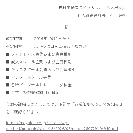
野村不動産ライフ＆スポーツ株式会社
代表取締役社長 石井 康裕
記
改定時期 ： 2026年10月1日から
改定内容 ： 以下の項目をご確認ください
■ フィットネス会費および会員種別
■ 成人スクール会費および会員種別
■ キッズスクール会費および会員種別
■ アフタースクール会費
■ 各種パーソナルトレーニング料金
■ 併学（複数登録割引）料金
金額の詳細につきましては、下記の「各種価格の改定のお知らせ」
をご確認ください
https://megalos.co.jp/tabata/wp-
content/uploads/sites/13/2026/07/media260729104949.pdf