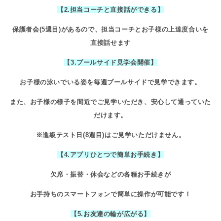
【
2.
担当コーチと直接話ができる】
保護者会
(5
週目
)
があるので、担当コーチとお子様の上達度合いを
直接話せます
【
3.
プールサイド見学会開催】
お子様の泳いでいる姿を
毎週プールサイドで見学できます。
また、お子様の様子を間近でご見学いただき、安心して通っていた
だけます。
※進級テスト日
(8
週目
)
はご見学いただけません。
【
4.
アプリひとつで簡単お手続き】
欠席・振替・休会などの各種お手続きが
お手持ちのスマートフォンで簡単に操作が可能です！
【
5.
お友達の輪が広がる】