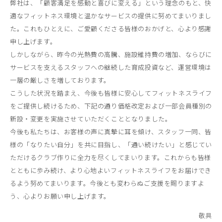
弊社は、「顧客満足を感動と喜びに変える」という理念のもと、快
適なフィットネス環境と温かなサービスの提供に努めてまいりまし
た。これもひとえに、ご愛顧くださる皆様のおかげと、心より感謝
申し上げます。
しかしながら、昨今の光熱費の高騰、施設維持費の増加、ならびに
サービスを支えるスタッフへの継続した育成投資など、運営環境は
一層の厳しさを増しております。
こうした状況を踏まえ、今後も皆様に安心してフィットネスライフ
をご提供し続けるため、下記の通り価格改定および一部会員種別の
新設・変更を実施させていただくこととなりました。
今後も私たちは、お客様の声に真摯に耳を傾け、スタッフ一同、皆
様の「なりたい自分」を共に目指し、「通い続けたい」と感じてい
ただけるクラブ作りに全力を尽くしてまいります。これからも皆様
とともに歩み続け、より心地よいフィットネスライフをお届けでき
るよう努めてまいります。今後とも変わらぬご支援を賜りますよ
う、心よりお願い申し上げます。
敬具