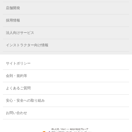
メガロス小岩
メガロスルフレ立川南
メガロス市ヶ尾
店舗開発
メガロスルフレ小岩
メガロス八王子
メガロス鷺沼
採用情報
メガロス西新宿キッズアフタースクール
メガロスルフレ八王子
メガロスルフレ鷺沼
法人向けサービス
メガロス南砂町SUNAMO
メガロス調布
メガロス相模大野
インストラクター向け情報
メガロスルフレ南砂町SUNAMO
メガロス町田
メガロスルフレ相模大野
サイトポリシー
メガロス玉川学園テニススクール
メガロス大和
会則・規約等
メガロス東小金井学童クラブ
よくあるご質問
安心・安全への取り組み
お問い合わせ