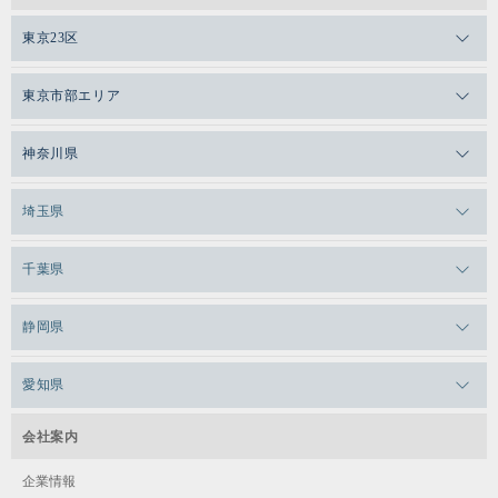
東京23区
メガロスゼロプラス恵比寿
東京市部エリア
メガロスルフレ恵比寿
メガロス吉祥寺
神奈川県
メガロス日比谷シャンテ
メガロス三鷹
メガロス横浜天王町
埼玉県
メガロス白金台
メガロスルフレ三鷹
メガロス上永谷
メガロス草加
千葉県
メガロス田端
メガロス武蔵小金井
メガロスルフレ上永谷
メガロスルフレ草加
メガロス柏
メガロスルフレ田端
静岡県
メガロスルフレ武蔵小金井
メガロス神奈川
メガロス本八幡
メガロスキッズ錦糸町
メガロス浜松市野
メガロス小平テニススクール
愛知県
メガロス日吉
メガロス葛飾
メガロス立川(北口)
メガロステラッセ納屋橋
メガロス綱島
会社案内
メガロス中延
メガロス立川(南口)
メガロス千種
メガロスルフレ綱島
企業情報