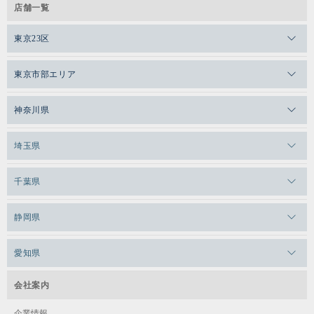
店舗一覧
東京23区
メガロスゼロプラス恵比寿
東京市部エリア
メガロスルフレ恵比寿
メガロス吉祥寺
神奈川県
メガロス日比谷シャンテ
メガロス三鷹
メガロス横浜天王町
埼玉県
メガロス白金台
メガロスルフレ三鷹
メガロス上永谷
メガロス草加
メガロス田端
千葉県
メガロス武蔵小金井
メガロスルフレ上永谷
メガロスルフレ草加
メガロス柏
メガロスルフレ田端
メガロスルフレ武蔵小金井
静岡県
メガロス神奈川
メガロス本八幡
メガロスキッズ錦糸町
メガロス浜松市野
メガロス小平テニススクール
メガロス日吉
愛知県
メガロス葛飾
メガロス立川(北口)
メガロステラッセ納屋橋
メガロス綱島
会社案内
メガロス中延
メガロス立川(南口)
メガロス千種
メガロスルフレ綱島
企業情報