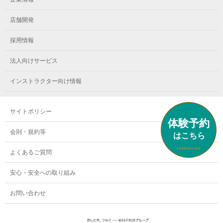
メガロス小岩
メガロスルフレ立川南
メガロス市ヶ尾
店舗開発
メガロスルフレ小岩
メガロス八王子
メガロス鷺沼
採用情報
メガロス西新宿キッズアフタースクール
メガロスルフレ八王子
メガロスルフレ鷺沼
法人向けサービス
メガロス南砂町SUNAMO
メガロス調布
メガロス相模大野
インストラクター向け情報
メガロスルフレ南砂町SUNAMO
メガロス町田
メガロスルフレ相模大野
サイトポリシー
メガロス玉川学園テニススクール
メガロス大和
会則・規約等
メガロス東小金井学童クラブ
よくあるご質問
安心・安全への取り組み
お問い合わせ