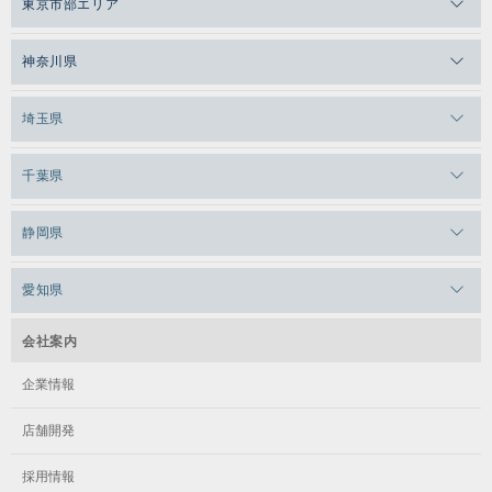
東京市部エリア
メガロスルフレ恵比寿
メガロス吉祥寺
神奈川県
メガロス日比谷シャンテ
メガロス三鷹
メガロス横浜天王町
埼玉県
メガロス白金台
メガロスルフレ三鷹
メガロス上永谷
メガロス草加
千葉県
メガロス田端
メガロス武蔵小金井
メガロスルフレ上永谷
メガロスルフレ草加
メガロス柏
メガロスルフレ田端
静岡県
メガロスルフレ武蔵小金井
メガロス神奈川
メガロス本八幡
メガロスキッズ錦糸町
メガロス浜松市野
メガロス小平テニススクール
愛知県
メガロス日吉
メガロス葛飾
メガロス立川(北口)
メガロステラッセ納屋橋
メガロス綱島
会社案内
メガロス中延
メガロス立川(南口)
メガロス千種
メガロスルフレ綱島
企業情報
メガロス小岩
メガロスルフレ立川南
メガロス市ヶ尾
店舗開発
メガロスルフレ小岩
メガロス八王子
メガロス鷺沼
採用情報