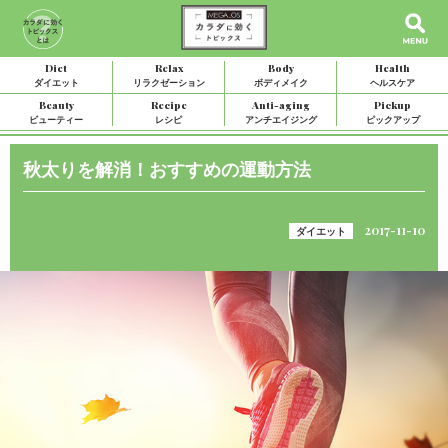
Diet
Relax
Body
Health
ダイエット
リラクゼーション
ボディメイク
ヘルスケア
Beauty
Recipe
Anti-aging
Pickup
ビューティー
レシピ
アンチエイジング
ピックアップ
秋太りを解消！おすすめの運動方法
2017-11-10
ダイエット