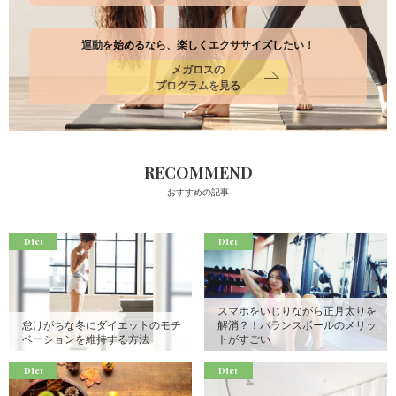
運動を始めるなら、楽しくエクササイズしたい！
メガロスの
プログラムを見る
RECOMMEND
おすすめの記事
Diet
Diet
スマホをいじりながら正月太りを
怠けがちな冬にダイエットのモチ
解消？！バランスボールのメリッ
ベーションを維持する方法
トがすごい
Diet
Diet