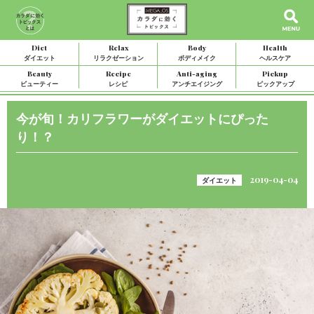
Diet
Relax
Body
Health
ダイエット
リラクゼーション
ボディメイク
ヘルスケア
Beauty
Recipe
Anti-aging
Pickup
ビューティー
レシピ
アンチエイジング
ピックアップ
今が旬！カリフラワーがダイエットにぴった
り！？
2019-04-04
ダイエット