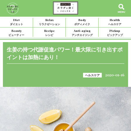
Diet
Relax
Body
Health
ダイエット
リラクゼーション
ボディメイク
ヘルスケア
Beauty
Recipe
Anti-aging
Pickup
ビューティー
レシピ
アンチエイジング
ピックアップ
生姜の持つ代謝促進パワー！最大限に引き出すポ
イントは加熱にあり！
2020-01-16
ヘルスケア