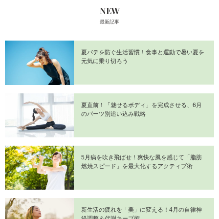
NEW
最新記事
夏バテを防ぐ生活習慣！食事と運動で暑い夏を
元気に乗り切ろう
夏直前！「魅せるボディ」を完成させる、6月
のパーツ別追い込み戦略
5月病を吹き飛ばせ！爽快な風を感じて「脂肪
燃焼スピード」を最大化するアクティブ術
新生活の疲れを「美」に変える！4月の自律神
経調整＆代謝キープ術