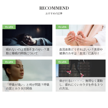
RECOMMEND
おすすめの記事
Health
Health
眠れないのは運動不足のせい？運
血流改善どうすればいい？美容や
動と睡眠の関係について
健康のカギは「血流」にあり！
Health
Health
体がだるい・・・。無理なく運動
「呼吸が浅い」と何が問題？呼吸
し、疲れにくいカラダを作る３つ
の質とカラダの関係
の方法。