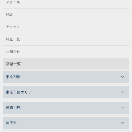
スクール
施設
アクセス
料金一覧
お知らせ
店舗一覧
東京23区
メガロスゼロプラス恵比寿
東京市部エリア
メガロスルフレ恵比寿
メガロス吉祥寺
神奈川県
メガロス日比谷シャンテ
メガロス三鷹
メガロス横浜天王町
埼玉県
メガロス白金台
メガロスルフレ三鷹
メガロス上永谷