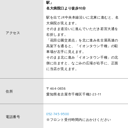
駅」
名大病院口より徒歩10分
駅を出てJR中央本線沿いに北東に進むと、名
大病院が見えます。
そのまま道沿いに進んでいただき若宮大通を
アクセス
右折します。
「花田公園交差点」を北に進み名古屋高速の
高架下を通ると、「イオンタウン千種」の駐
車場が左手に見えます。
そのまま北に進み「イオンタウン千種」の北
側に出ますと、なごみの広場が右手に、正面
に当店が見えます。
〒464-0858
住所
愛知県名古屋市千種区千種2-23-11
052-745-9500
電話番号
※フロント受付時間内におかけください