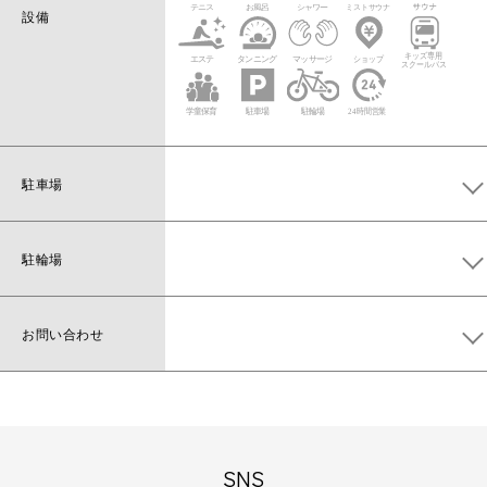
設備
駐車場
メガロス駐車場
206台〔2時間半まで無料、以降30分ごと100
円〕
駐輪場
※若宮大通からのご入庫はご遠慮下さい
駐輪場、バイク置き場あり
お問い合わせ
お問い合わせは
コチラ
から
SNS