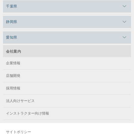
メガロス草加
千葉県
メガロス田端
メガロス武蔵小金井
メガロスルフレ上永谷
メガロスルフレ草加
メガロス柏
メガロスルフレ田端
静岡県
メガロスルフレ武蔵小金井
メガロス神奈川
メガロス本八幡
メガロスキッズ錦糸町
メガロス浜松市野
メガロス小平テニススクール
愛知県
メガロス日吉
メガロス葛飾
メガロス立川(北口)
メガロステラッセ納屋橋
メガロス綱島
会社案内
メガロス中延
メガロス立川(南口)
メガロス千種
メガロスルフレ綱島
企業情報
メガロス小岩
メガロスルフレ立川南
メガロス市ヶ尾
店舗開発
メガロスルフレ小岩
メガロス八王子
メガロス鷺沼
採用情報
メガロス西新宿キッズアフタースクール
メガロスルフレ八王子
メガロスルフレ鷺沼
法人向けサービス
メガロス南砂町SUNAMO
メガロス調布
メガロス相模大野
インストラクター向け情報
メガロスルフレ南砂町SUNAMO
メガロス町田
メガロスルフレ相模大野
サイトポリシー