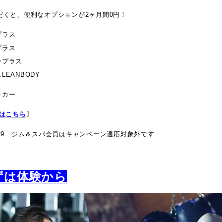
だくと、便利なオプションが
2ヶ月間0円！
プラス
プラス
ープラス
LEANBODY
ッカー
会はこちら
〕
-29 ジム＆スパ会員はキャンペーン適応対象外です
ずは体験から