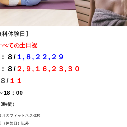
無料体験日】
すべての土日祝
：８/
１,８,２２
,２９
：８/
２,９,
１６,
２３,３０
８/
１１
～18：00
3時間)
８
月のフィットネス体験
日（休館日）以外