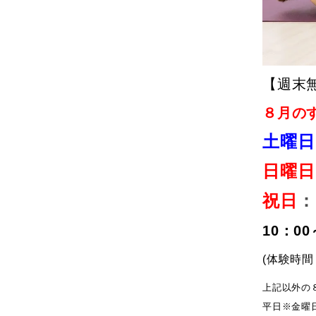
【週末
８月の
土曜日
日曜日
祝日
：
10：00
(体験時間 
上記以外の
平日※金曜