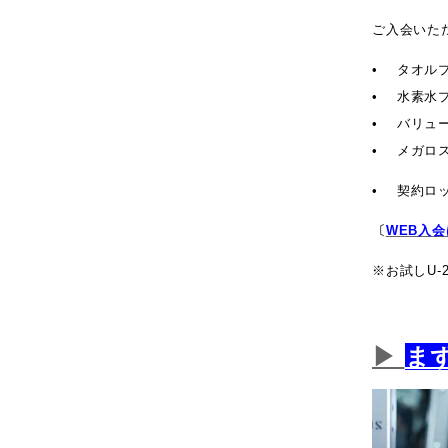
ご入会いた
• タオル
• 水素水
• バリュ
• メガロス
• 契約ロ
〔
WEB入
※お試しU
▶
ま