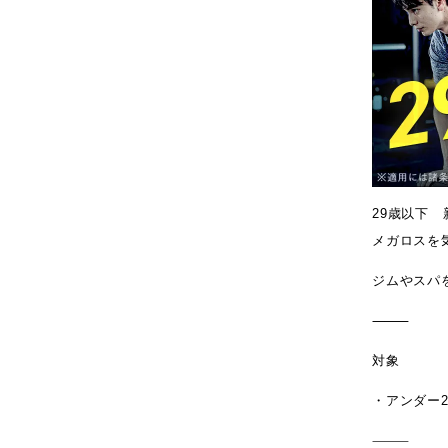
29歳以下
メガロスを
ジムやスパ
⸻
対象
・アンダー2
⸻