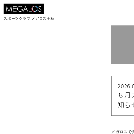
スポーツクラブ
メガロス千種
2026.
８月
知ら
メガロスで