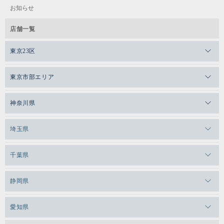
お知らせ
店舗一覧
東京23区
メガロスゼロプラス恵比寿
東京市部エリア
メガロスルフレ恵比寿
メガロス吉祥寺
神奈川県
メガロス日比谷シャンテ
メガロス三鷹
メガロス横浜天王町
埼玉県
メガロス白金台
メガロスルフレ三鷹
メガロス上永谷
メガロス草加
千葉県
メガロス田端
メガロス武蔵小金井
メガロスルフレ上永谷
メガロスルフレ草加
メガロス柏
メガロスルフレ田端
静岡県
メガロスルフレ武蔵小金井
メガロス神奈川
メガロス本八幡
メガロスキッズ錦糸町
メガロス浜松市野
メガロス小平テニススクール
愛知県
メガロス日吉
メガロス葛飾
メガロス立川(北口)