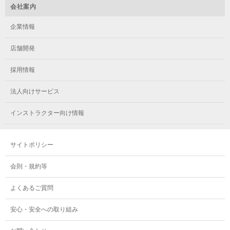
メガロステラッセ納屋橋
メガロス綱島
会社案内
メガロス中延
メガロス立川(南口)
メガロス千種
メガロスルフレ綱島
企業情報
メガロス小岩
メガロスルフレ立川南
メガロス市ヶ尾
店舗開発
メガロスルフレ小岩
メガロス八王子
メガロス鷺沼
採用情報
メガロス西新宿キッズアフタースクール
メガロスルフレ八王子
メガロスルフレ鷺沼
法人向けサービス
メガロス南砂町SUNAMO
メガロス調布
メガロス相模大野
インストラクター向け情報
メガロスルフレ南砂町SUNAMO
メガロス町田
メガロスルフレ相模大野
サイトポリシー
メガロス玉川学園テニススクール
メガロス大和
会則・規約等
メガロス東小金井学童クラブ
よくあるご質問
安心・安全への取り組み