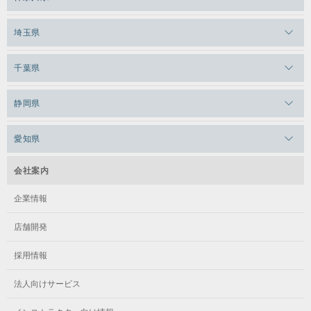
メガロス日比谷シャンテ
メガロス三鷹
メガロス横浜天王町
埼玉県
メガロス白金台
メガロスルフレ三鷹
メガロス上永谷
メガロス草加
メガロス田端
千葉県
メガロス武蔵小金井
メガロスルフレ上永谷
メガロスルフレ草加
メガロス柏
メガロスルフレ田端
メガロスルフレ武蔵小金井
静岡県
メガロス神奈川
メガロス本八幡
メガロスキッズ錦糸町
メガロス浜松市野
メガロス小平テニススクール
メガロス日吉
愛知県
メガロス葛飾
メガロス立川(北口)
メガロステラッセ納屋橋
メガロス綱島
会社案内
メガロス中延
メガロス立川(南口)
メガロス千種
メガロスルフレ綱島
企業情報
メガロス小岩
メガロスルフレ立川南
メガロス市ヶ尾
店舗開発
メガロスルフレ小岩
メガロス八王子
メガロス鷺沼
採用情報
メガロス西新宿キッズアフタースクール
メガロスルフレ八王子
メガロスルフレ鷺沼
法人向けサービス
メガロス南砂町SUNAMO
メガロス調布
メガロス相模大野