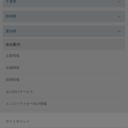
千葉県
メガロス田端
メガロス武蔵小金井
メガロスルフレ上永谷
メガロスルフレ草加
メガロス柏
メガロスルフレ田端
静岡県
メガロスルフレ武蔵小金井
メガロス神奈川
メガロス本八幡
メガロスキッズ錦糸町
メガロス浜松市野
メガロス小平テニススクール
愛知県
メガロス日吉
メガロス葛飾
メガロス立川(北口)
メガロステラッセ納屋橋
メガロス綱島
会社案内
メガロス中延
メガロス立川(南口)
メガロス千種
メガロスルフレ綱島
企業情報
メガロス小岩
メガロスルフレ立川南
メガロス市ヶ尾
店舗開発
メガロスルフレ小岩
メガロス八王子
メガロス鷺沼
採用情報
メガロス西新宿キッズアフタースクール
メガロスルフレ八王子
メガロスルフレ鷺沼
法人向けサービス
メガロス南砂町SUNAMO
メガロス調布
メガロス相模大野
インストラクター向け情報
メガロスルフレ南砂町SUNAMO
メガロス町田
メガロスルフレ相模大野
サイトポリシー
メガロス玉川学園テニススクール
メガロス大和