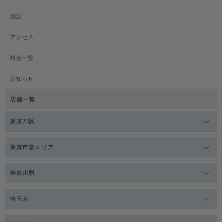
施設
アクセス
料金一覧
お知らせ
店舗一覧
東京23区
メガロスゼロプラス恵比寿
東京市部エリア
メガロスルフレ恵比寿
メガロス吉祥寺
神奈川県
メガロス日比谷シャンテ
メガロス三鷹
メガロス横浜天王町
埼玉県
メガロス白金台
メガロスルフレ三鷹
メガロス上永谷
メガロス草加