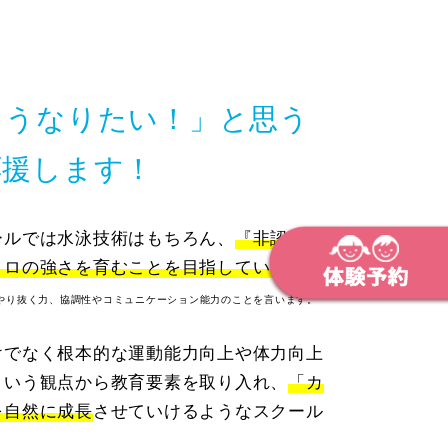
こうなりたい！」と思う
応援します！
ールでは水泳技術はもちろん、
『非認知ス
コロの強さを育むことを目指しています。
やり抜く力、協調性やコミュニケーション能力のことを言います。
けでなく
根本的な運動能力向上や
体力向上
という
観点から教育要素を取り入れ、
「カ
を自然に成長
させて
いけるようなスクール