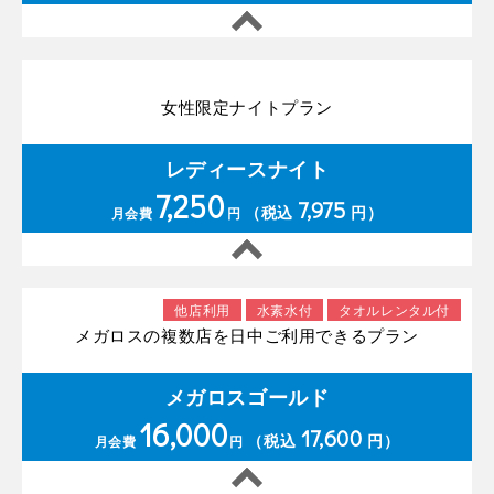
女性限定ナイトプラン
レディースナイト
7,250
7,975
（税込
円）
月会費
円
他店利用
水素水付
タオルレンタル付
メガロスの複数店を日中ご利用できるプラン
メガロスゴールド
16,000
17,600
（税込
円）
月会費
円