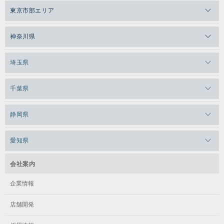
メガロスゼロプラス恵比寿
東京市部エリア
メガロスルフレ恵比寿
メガロス吉祥寺
神奈川県
メガロス日比谷シャンテ
メガロス三鷹
メガロス横浜天王町
埼玉県
メガロス白金台
メガロスルフレ三鷹
メガロス上永谷
メガロス草加
千葉県
メガロス田端
メガロス武蔵小金井
メガロスルフレ上永谷
メガロスルフレ草加
メガロス柏
メガロスルフレ田端
静岡県
メガロスルフレ武蔵小金井
メガロス神奈川
メガロス本八幡
メガロスキッズ錦糸町
メガロス浜松市野
メガロス小平テニススクール
愛知県
メガロス日吉
メガロス葛飾
メガロス立川(北口)
メガロステラッセ納屋橋
メガロス綱島
会社案内
メガロス中延
メガロス立川(南口)
メガロス千種
メガロスルフレ綱島
企業情報
メガロス小岩
メガロスルフレ立川南
メガロス市ヶ尾
店舗開発
メガロスルフレ小岩
メガロス八王子