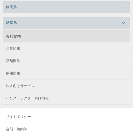
メガロスルフレ草加
メガロス柏
メガロスルフレ田端
静岡県
メガロスルフレ武蔵小金井
メガロス神奈川
メガロス本八幡
メガロスキッズ錦糸町
メガロス浜松市野
メガロス小平テニススクール
愛知県
メガロス日吉
メガロス葛飾
メガロス立川(北口)
メガロステラッセ納屋橋
メガロス綱島
会社案内
メガロス中延
メガロス立川(南口)
メガロス千種
メガロスルフレ綱島
企業情報
メガロス小岩
メガロスルフレ立川南
メガロス市ヶ尾
店舗開発
メガロスルフレ小岩
メガロス八王子
メガロス鷺沼
採用情報
メガロス西新宿キッズアフタースクール
メガロスルフレ八王子
メガロスルフレ鷺沼
法人向けサービス
メガロス南砂町SUNAMO
メガロス調布
メガロス相模大野
インストラクター向け情報
メガロスルフレ南砂町SUNAMO
メガロス町田
メガロスルフレ相模大野
サイトポリシー
メガロス玉川学園テニススクール
メガロス大和
会則・規約等
メガロス東小金井学童クラブ