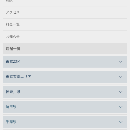
施設
アクセス
料金一覧
お知らせ
店舗一覧
東京23区
メガロスゼロプラス恵比寿
東京市部エリア
メガロスルフレ恵比寿
メガロス吉祥寺
神奈川県
メガロス日比谷シャンテ
メガロス三鷹
メガロス横浜天王町
埼玉県
メガロス白金台
メガロスルフレ三鷹
メガロス上永谷
メガロス草加
千葉県
メガロス田端
メガロス武蔵小金井
メガロスルフレ上永谷