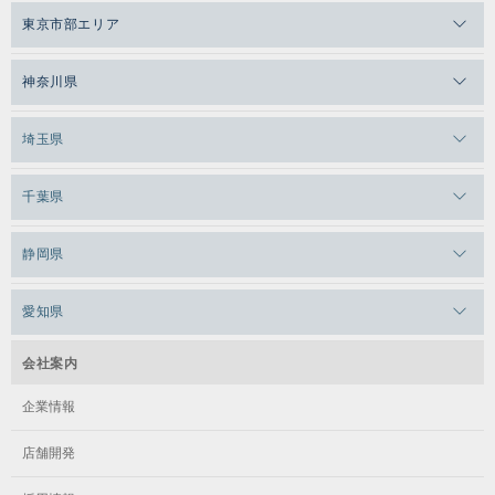
メガロスゼロプラス恵比寿
8,100円（税込 8,910円）
東京市部エリア
キッズ/小学1年生～小学6年生
メガロスルフレ恵比寿
メガロス吉祥寺
神奈川県
バレエ/5歳～中学生
メガロス日比谷シャンテ
キッズ/小学生
メガロス三鷹
メガロス横浜天王町
埼玉県
月・水・金 / 16:30～17:30
メガロス白金台
メガロスルフレ三鷹
火 / 17:00～18:00
メガロス上永谷
木 / 17:30～18:30
メガロス草加
土 / 16:00～17:00
千葉県
メガロス田端
火 / 17:00～18:00
メガロス武蔵小金井
メガロスルフレ上永谷
木 / 18:00～19:00
メガロスルフレ草加
メガロス柏
メガロスルフレ田端
静岡県
メガロスルフレ武蔵小金井
メガロス神奈川
8,100円（税込 8,910円）
8,100円（税込 8,910円）
メガロス本八幡
メガロスキッズ錦糸町
メガロス浜松市野
メガロス小平テニススクール
愛知県
メガロス日吉
※バレエの経験年数などに応じて講師が在籍クラスをご案内します
8,100円（税込 8,910円）
メガロス葛飾
※入会時に指定商品をご購入いただきます【レオタード・ショーツ・タ
メガロス立川(北口)
メガロステラッセ納屋橋
メガロス綱島
会社案内
ジュニア/小学4年生～中学3年生
イツ・シューズ・指定バッグ】
メガロス中延
メガロス立川(南口)
メガロス千種
メガロスルフレ綱島
企業情報
ジュニア/小学4年生～中学生
メガロス小岩
メガロスルフレ立川南
メガロス市ヶ尾
店舗開発
月・水 / 17:30～18:30
メガロスルフレ小岩
火 / 18:00～19:00
メガロス八王子