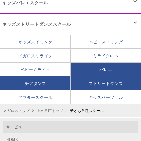
キッズバレエスクール
キッズストリートダンススクール
キッズスイミング
ベビースイミング
メガロスミライク
ミライクRUN
チームワークが大切なチアダンス。上達するには相手を思いや
ベビーミライク
バレエ
る心と強い精神力、心の豊かさが必要です。
チアダンス
ストリートダンス
レッスンではリズム感や柔軟性、体力のみではなく、協調性や
身体のラインを整え、柔軟性を高め、
チームワークを養い、表現力を高めています。そして定期的に
アフタースクール
キッズパーソナル
美しさを引きだしてくれるバレエは
行っている発表会で成果を発揮しています。
お子さまの情操教育にも効果的です。
メガロストップ
音楽にあわせて体を動かすことによって、リズム感や
上永谷店トップ
子ども各種スクール
チアダンスの“チア”には、“元気づける”という意味がありま
基礎から上級まで幅広いレッスンをご用意。
柔軟性を養い、基本的なダンスステップを習得します。
す。明るい笑顔とダンスで周りを元気づけるリーダーになりま
集団でのレッスンで協調性やチームワークを養い、
サービス
集団でのレッスンで協調性やチームワークを養い、
しょう。
表現力を高めます。
表現力を高めます。
HOME