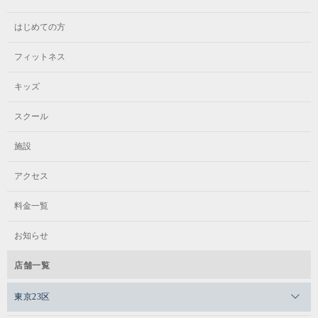
また、定期的に発表会を行い、
また、定期的に発表会を行い、
体験予約はこちらから！
はじめての方
日ごろの練習の成果を発揮しています。
日ごろの練習の成果を発揮しています。
フィットネス
体験予約はこちらから！
体験予約はこちらから！
スケジュール
キッズ
スクール
スケジュール
スケジュール
施設
リトル/4歳～小学3年生
アクセス
プレバレエ/5歳～中学生
リトル/満4歳～小学3年生
料金一覧
月・水・金 / 15:30～16:30
火 / 16:00～17:00
土 / 15:00～16:00
お知らせ
木 / 16:30～17:30
火 / 16:00～17:00
店舗一覧
木 / 17:00～18:00
8,100円（税込 8,910円）
東京23区
8,100円（税込 8,910円）