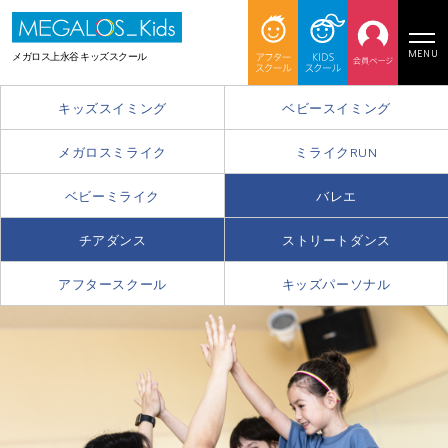
MENU
メガロス上永谷 キッズスクール
キッズスイミング
ベビースイミング
メガロスミライク
ミライクRUN
ベビーミライク
バレエ
チアダンス
ストリートダンス
アフタースクール
キッズパーソナル