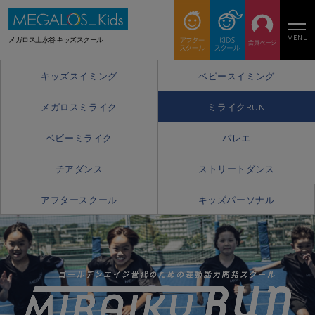
MENU
メガロス上永谷 キッズスクール
キッズスイミング
ベビースイミング
メガロスミライク
ミライクRUN
ベビーミライク
バレエ
チアダンス
ストリートダンス
アフタースクール
キッズパーソナル