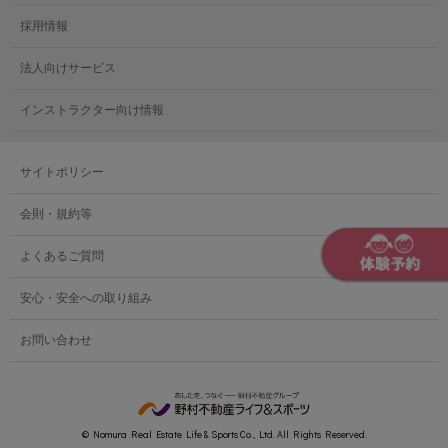
メガロスルフレ小岩
メガロス八王子
メガロス鷺沼
採用情報
メガロス西新宿キッズアフタースクール
メガロスルフレ八王子
メガロスルフレ鷺沼
法人向けサービス
メガロス南砂町SUNAMO
メガロス調布
メガロス相模大野
インストラクター向け情報
メガロスルフレ南砂町SUNAMO
メガロス町田
メガロスルフレ相模大野
サイトポリシー
メガロス玉川学園テニススクール
メガロス大和
会則・規約等
メガロス東小金井学童クラブ
よくあるご質問
安心・安全への取り組み
お問い合わせ
© Nomura Real Estate Life & Sports Co., Ltd. All Rights Reserved.