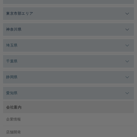
メガロスゼロプラス恵比寿
東京市部エリア
メガロスルフレ恵比寿
メガロス吉祥寺
神奈川県
メガロス日比谷シャンテ
メガロス三鷹
メガロス横浜天王町
埼玉県
メガロス白金台
メガロスルフレ三鷹
メガロス上永谷
メガロス草加
千葉県
メガロス田端
メガロス武蔵小金井
メガロスルフレ上永谷
メガロスルフレ草加
メガロス柏
メガロスルフレ田端
静岡県
メガロスルフレ武蔵小金井
メガロス神奈川
メガロス本八幡
メガロスキッズ錦糸町
メガロス浜松市野
メガロス小平テニススクール
愛知県
メガロス日吉
メガロス葛飾
メガロス立川(北口)
メガロステラッセ納屋橋
メガロス綱島
会社案内
メガロス中延
メガロス立川(南口)
メガロス千種
メガロスルフレ綱島
企業情報
メガロス小岩
メガロスルフレ立川南
メガロス市ヶ尾
店舗開発