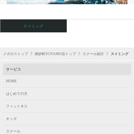
火 / 20:30~21:30(初中級)
運営は全てメガロスのコーチなので大会初心者でも安心してご参加
水 / 13:00～14:00(初中級・中上級)
マスターズ
いただけます。
木 / 13:00～14:00(初中級・中上級)
月の途中から入会することはできますか？
木 / 20:00～21:00(初中級)
日 / 16:00～17:00(初中級・中上級)
大会参加に向けた練習を行うクラス（スピードアッ
スイミング
入会希望月の10日までに手続きを済ませてください。それ以降の
プ・持久力アップ・フォーム修正）
お手続きは、翌月入会となります。
入会手続きの時点でレッスンが終了している場合、振替レッスン
を受講することができます。
メガロストップ
南砂町SUNAMO店トップ
スクール紹介
スイミング
振替レッスンの利用は在籍クラスでの級が確定後となります。
サービス
HOME
はじめての方
フィットネス
キッズ
スクール