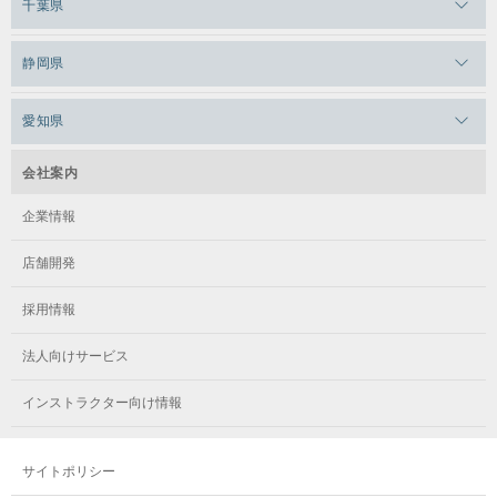
千葉県
メガロス田端
メガロス武蔵小金井
メガロスルフレ上永谷
メガロスルフレ草加
メガロス柏
メガロスルフレ田端
静岡県
メガロスルフレ武蔵小金井
メガロス神奈川
メガロス本八幡
メガロスキッズ錦糸町
メガロス浜松市野
メガロス小平テニススクール
愛知県
メガロス日吉
メガロス葛飾
メガロス立川(北口)
メガロステラッセ納屋橋
メガロス綱島
会社案内
メガロス中延
メガロス立川(南口)
メガロス千種
メガロスルフレ綱島
企業情報
メガロス小岩
メガロスルフレ立川南
メガロス市ヶ尾
店舗開発
メガロスルフレ小岩
メガロス八王子
メガロス鷺沼
採用情報
メガロス西新宿キッズアフタースクール
メガロスルフレ八王子
メガロスルフレ鷺沼
法人向けサービス
メガロス南砂町SUNAMO
メガロス調布
メガロス相模大野
インストラクター向け情報
メガロスルフレ南砂町SUNAMO
メガロス町田
メガロスルフレ相模大野
サイトポリシー
メガロス玉川学園テニススクール
メガロス大和