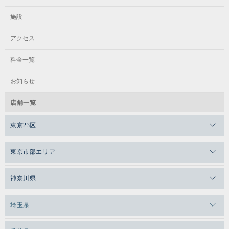
施設
アクセス
料金一覧
お知らせ
店舗一覧
東京23区
メガロスゼロプラス恵比寿
東京市部エリア
メガロスルフレ恵比寿
メガロス吉祥寺
神奈川県
メガロス日比谷シャンテ
メガロス三鷹
メガロス横浜天王町
埼玉県
メガロス白金台
メガロスルフレ三鷹
メガロス上永谷
メガロス草加