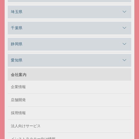
メガロス日比谷シャンテ
メガロス三鷹
メガロス横浜天王町
埼玉県
メガロス白金台
メガロスルフレ三鷹
メガロス上永谷
メガロス草加
千葉県
メガロス田端
メガロス武蔵小金井
メガロスルフレ上永谷
メガロスルフレ草加
メガロス柏
メガロスルフレ田端
静岡県
メガロスルフレ武蔵小金井
メガロス神奈川
メガロス本八幡
メガロスキッズ錦糸町
メガロス浜松市野
メガロス小平テニススクール
愛知県
メガロス日吉
メガロス葛飾
メガロス立川(北口)
メガロステラッセ納屋橋
メガロス綱島
会社案内
メガロス中延
メガロス立川(南口)
メガロス千種
メガロスルフレ綱島
企業情報
メガロス小岩
メガロスルフレ立川南
メガロス市ヶ尾
店舗開発
メガロスルフレ小岩
メガロス八王子
メガロス鷺沼
採用情報
メガロス西新宿キッズアフタースクール
メガロスルフレ八王子
メガロスルフレ鷺沼
法人向けサービス
メガロス南砂町SUNAMO
メガロス調布
メガロス相模大野
インストラクター向け情報