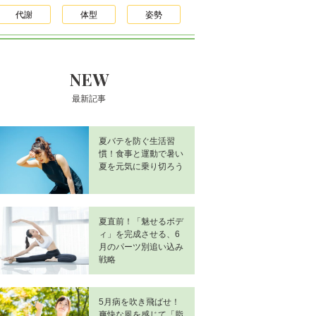
代謝
体型
姿勢
NEW
最新記事
夏バテを防ぐ生活習
慣！食事と運動で暑い
夏を元気に乗り切ろう
夏直前！「魅せるボデ
ィ」を完成させる、6
月のパーツ別追い込み
戦略
5月病を吹き飛ばせ！
爽快な風を感じて「脂