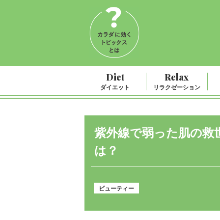
Diet
Relax
ダイエット
リラクゼーション
紫外線で弱った肌の救
は？
ビューティー