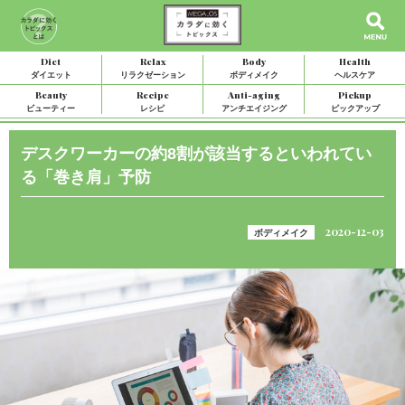
Diet
Relax
Body
Health
ダイエット
リラクゼーション
ボディメイク
ヘルスケア
Beauty
Recipe
Anti-aging
Pickup
ビューティー
レシピ
アンチエイジング
ピックアップ
デスクワーカーの約8割が該当するといわれてい
る「巻き肩」予防
2020-12-03
ボディメイク