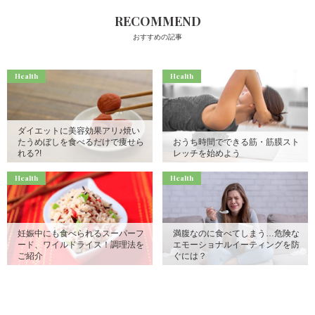
RECOMMEND
おすすめの記事
Health
Health
ダイエットに美容効果アリ♪焼い
たうめぼしを食べるだけで痩せら
おうち時間でできる筋・筋膜スト
れる?!
レッチを始めよう
Health
Health
妊娠中にも食べられるスーパーフ
満腹なのに食べてしまう…危険な
ード、ワイルドライス！調理法を
エモーショナルイーティングを防
ご紹介
ぐには？