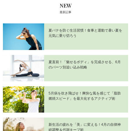
NEW
最新記事
夏バテを防ぐ生活習慣！食事と運動で暑い夏を
元気に乗り切ろう
夏直前！「魅せるボディ」を完成させる、6月
のパーツ別追い込み戦略
5月病を吹き飛ばせ！爽快な風を感じて「脂肪
燃焼スピード」を最大化するアクティブ術
新生活の疲れを「美」に変える！4月の自律神
経調整＆代謝キープ術