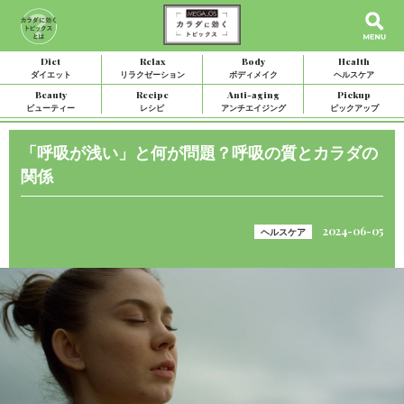
Diet
Relax
Body
Health
ダイエット
リラクゼーション
ボディメイク
ヘルスケア
Beauty
Recipe
Anti-aging
Pickup
ビューティー
レシピ
アンチエイジング
ピックアップ
「呼吸が浅い」と何が問題？呼吸の質とカラダの
関係
2024-06-05
ヘルスケア