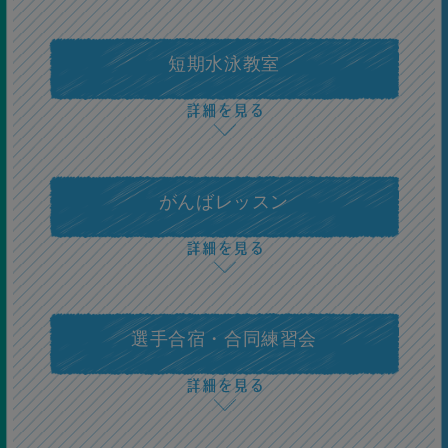
7級
短期水泳教室
背泳ぎ50ｍ
6級
がんばレッスン
平泳ぎ50ｍ
5級
選手合宿・合同練習会
バタフライ50ｍ
4級