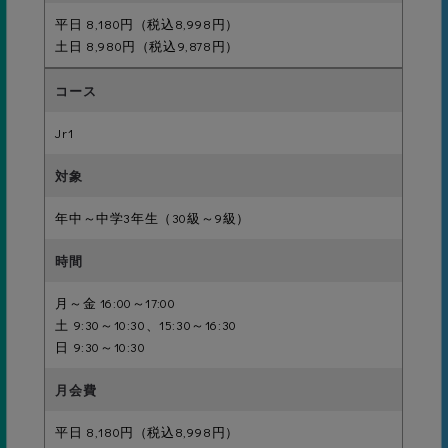
ボビング3回・ふし浮き5秒
平日 8,180円（税込8,998円）
土日 8,980円（税込9,878円）
26級
Jr1
顔付け水中移動5ｍ
年中～中学3年生（30級～9級）
25級
背面キック3ｍ
月～金 16:00～17:00
土 9:30～10:30、15:30～16:30
日 9:30～10:30
24級
足ジャンプ～水中移動3ｍ
平日 8,180円（税込8,998円）