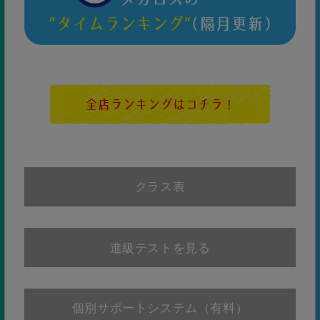
クラス表
お友達と関わ
りが持てるよ
うになるこの
進級テストを見る
時期、多くの
お友達と一緒
2歳6ヶ月～小
に練習するこ
キッ
KIDS
30級〜13級
ズ
学1年生
とにより、ル
ールー、マナ
級
進級目標
レベル
ーなど基本的
個別サポートシステム（有料）
な集団行動を
学んでいきま