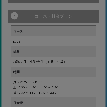
す。
30級
マンツーマン指導で苦手を克服
バブリング・水かぶり・水中
小・中学校の
歩行
Jr1
30級〜9級
プールの授業
コース・料金プラン
お子さま、そして保護者さまとも近い距離でコミュニケーショ
も、メガロス
に通って入れ
ンを図りながら、マンツーマンで「寄り添う指導」を行いま
ば安心です。
す。進級の壁にぶつかった時にも、あきらめずにやる気を持続
年中〜中学3
水泳の技術を
ジュ
Jr2
30級〜5級
ニア
年生
楽しく習得し
させるようサポート。個人のレベルやスピードに合わせて「で
ながら、心身
29級
ともに成長さ
きた！」を実感させ、壁を超える喜びや、スポーツを楽しむ気
れることを目
KIDS
持ちを育てます。 ※店舗により実施内容が異なります。
標としていま
Jr3
8級〜育成
顔付け3秒・おもちゃ拾い
す。
Jr3クラスに
週何回でも参
2歳6ヶ月～小学1年生（30級～13級）
加できるフリ
ー制のクラス
Jr3在籍の方（8級〜メガスイマ
育成
育成
です。飛び込
28級
ー）
みの練習や大
会への参加を
移動３ｍ
目指した練習
も行います。
月～木 15:00～16:00
土 13:30～14:30、14:30～15:30
日 10:30～11:30、11:30～12:30
入門
27級