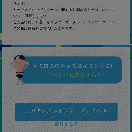
ります。
キッズスイミングスクールに関するお問い合わせは、
042-710-
6500
（直通）まで！
10級
ご入会時に、水着・キャップ・ゴーグル・スイムブック・バッ
グの指定商品をご購入いただきます。
バタフライグライドキック
9級
バタフライ25ｍ
中上級
8級
メガキッズスイムフェスティバル
クロール50ｍ