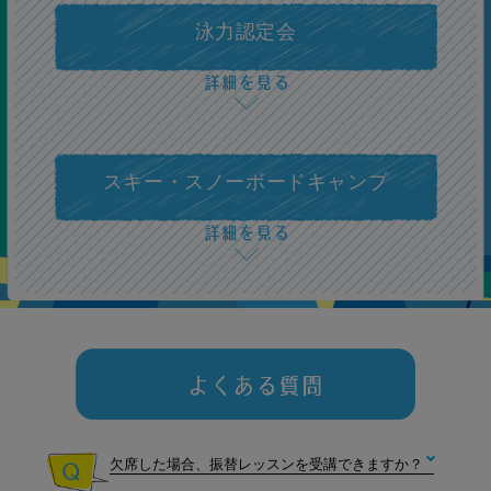
100m個人メドレー（フォー
泳力認定会
ム・ターン・体力）
3級
25ｍタイム測定（クロールま
スキー・スノーボードキャンプ
たは背泳ぎ）
2級
25ｍタイム測定（平泳ぎまた
上級
はバタフライ）
1級
欠席した場合、振替レッスンを受講できますか？
100m個人メドレー タイム
測定