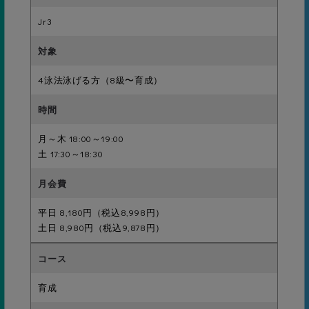
Jr3
20級
グライドキック5ｍ
4泳法泳げる方（8級〜育成）
19級
月～木 18:00～19:00
背面キック5ｍ
土 17:30～18:30
平日 8,180円（税込8,998円）
18級
土日 8,980円（税込9,878円）
板キック12.5ｍ
育成