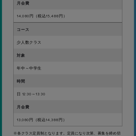
背面グライドキック12.5ｍ
14,080円（税込15,488円）
13級
少人数クラス
背泳ぎ25ｍ
年中～中学生
12級
平泳ぎグライドキック7ｍ
日 12:30～13:30
11級
13,080円（税込14,388円）
平泳ぎ25ｍ
※各クラス定員制となります。定員になり次第、募集を締め切