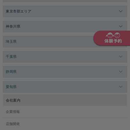
メガロスゼロプラス恵比寿
東京市部エリア
メガロスルフレ恵比寿
メガロス吉祥寺
神奈川県
メガロス日比谷シャンテ
メガロス三鷹
メガロス横浜天王町
埼玉県
メガロス白金台
メガロスルフレ三鷹
メガロス上永谷
メガロス草加
千葉県
メガロス田端
メガロス武蔵小金井
メガロスルフレ上永谷
メガロスルフレ草加
メガロス柏
メガロスルフレ田端
静岡県
メガロスルフレ武蔵小金井
メガロス神奈川
メガロス本八幡
メガロスキッズ錦糸町
メガロス浜松市野
メガロス小平テニススクール
愛知県
メガロス日吉
メガロス葛飾
メガロス立川(北口)
メガロステラッセ納屋橋
メガロス綱島
会社案内
メガロス中延
メガロス立川(南口)
メガロス千種
メガロスルフレ綱島
企業情報
メガロス小岩
メガロスルフレ立川南
メガロス市ヶ尾
店舗開発
メガロスルフレ小岩