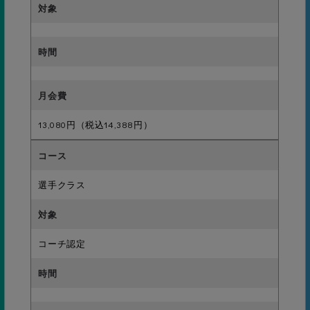
17級
ノーブレクロール7ｍ
16級
クロール12.5ｍ
中級
13,080円（税込14,388円）
選手クラス
15級
クロール25ｍ
コーチ認定
14級