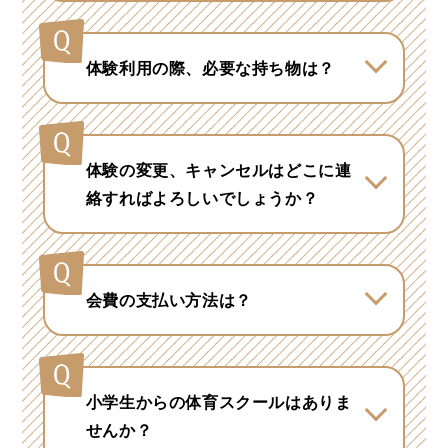
になる月の月初で可能です。
体験利用の際、必要な持ち物は？
運動ができる服装、室内シューズ、
タオル、飲み物（水筒・ペットボト
ル）のご持参をお願いいたします。
体験の変更、キャンセルはどこに連
絡すればよろしいでしょうか？
お申し込み店舗にご連絡ください。
会費の支払い方法は？
ご登録口座よりお引き落としとなり
ます。
小学生からの体育スクールはありま
せんか？