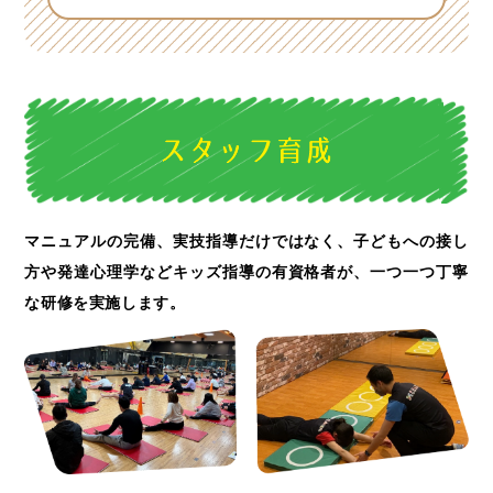
走り方の習得がメインの「ミライク
RUN」、楽しくダンスを始められる
「ミライクダンス」、メガロスミラ
イクの小学生「ミライク（ジュニア
クラス）」がございます。なお、導
入は店舗により異なりますので、お
近くの店舗にお問い合わせくださ
マニュアルの完備、実技指導だけではなく、子どもへの接し
い。
方や
発達心理学などキッズ指導の有資格者が、一つ一つ丁寧
な研修を実施します。