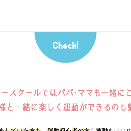
をしていた方も
、
運動初心者の方
も
運動
をはじ