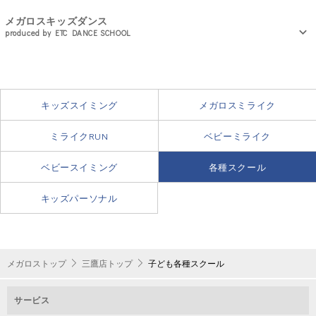
メガロスキッズダンス
produced by ETC DANCE SCHOOL
キッズスイミング
メガロスミライク
健全な精神は、強い身体から。
ミライクRUN
ベビーミライク
武道ならではの礼儀作法を学ぶことはもちろん、
稽古によって集中力が養われ、
ベビースイミング
各種スクール
身体のラインを整え、柔軟性を高め、
相手を思いやる心が芽生えます。
美しさを引きだしてくれるバレエは
キッズパーソナル
お子さまの情操教育にも効果的です。
体験予約はこちらから！
ETC DANCE SCHOOLが20年間の歴史の中で培ってきた、
基礎から上級まで幅広いレッスンをご用意。
本格的なダンスレッスンが、
集団でのレッスンで協調性やチームワークを養い、
メガロストップ
三鷹店トップ
子ども各種スクール
3歳～小学生を対象に新たなプログラムとしてスタート！
表現力を高めます。
スケジュール
ダンスが初めての子どもたちも、リズム感や自己表現力を養
また、定期的に発表会を行い、
サービス
い、