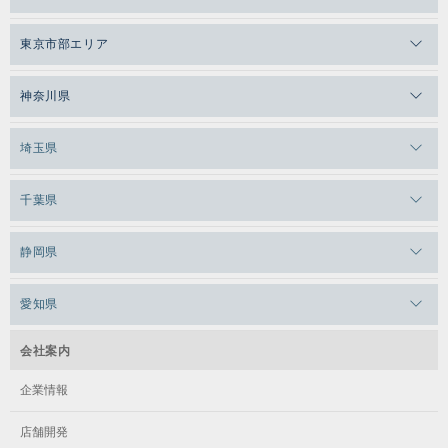
毎週火曜日 17:35～18:35
土 / 8:30～9:30
メガロスゼロプラス恵比寿
ベーシック
東京市部エリア
料金
メガロスルフレ恵比寿
メガロス吉祥寺
神奈川県
キッズ
小学2年生～小学6年生
メガロス日比谷シャンテ
メガロス三鷹
メガロス横浜天王町
埼玉県
キッズ
メガロス白金台
メガロスルフレ三鷹
メガロス上永谷
小学1年生～小学6年生
メガロス草加
毎週水曜日 17:00～18:00
千葉県
メガロス田端
メガロス武蔵小金井
メガロスルフレ上永谷
メガロスルフレ草加
8,880円（税込9,768円）
メガロス柏
メガロスルフレ田端
料金
静岡県
メガロスルフレ武蔵小金井
メガロス神奈川
金 / 17:30～18:30
メガロス本八幡
土 / 9:30～10:30
メガロスキッズ錦糸町
メガロス浜松市野
メガロス小平テニススクール
愛知県
メガロス日吉
ジュニア
メガロス葛飾
料金
メガロス立川(北口)
リトル
メガロステラッセ納屋橋
メガロス綱島
会社案内
メガロス中延
メガロス立川(南口)
メガロス千種
メガロスルフレ綱島
企業情報
8,880円（税込9,768円）
メガロス小岩
メガロスルフレ立川南
8,880円（税込9,768円）
リトル / キッズ
メガロス市ヶ尾
店舗開発