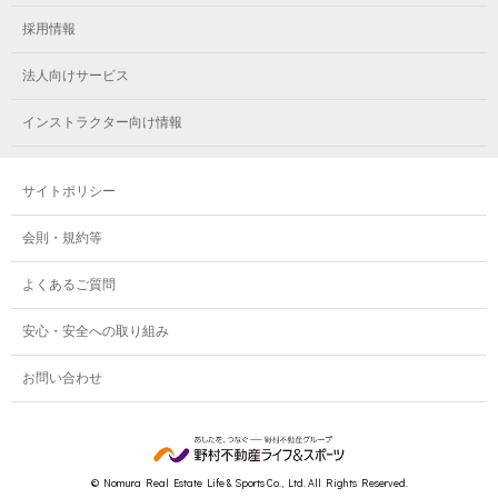
※継続をする方に限り中学3年生まで
メガロスルフレ小岩
メガロス八王子
メガロス鷺沼
採用情報
メガロス西新宿キッズアフタースクール
メガロスルフレ八王子
ベーシック
3歳～小学6年生
メガロスルフレ鷺沼
法人向けサービス
メガロス南砂町SUNAMO
メガロス調布
メガロス相模大野
インストラクター向け情報
メガロスルフレ南砂町SUNAMO
メガロス町田
8,880円（税込9,768円）
8,880円（税込9,768円）
メガロスルフレ相模大野
サイトポリシー
メガロス玉川学園テニススクール
メガロス大和
会則・規約等
メガロス東小金井学童クラブ
よくあるご質問
安心・安全への取り組み
お問い合わせ
© Nomura Real Estate Life & Sports Co., Ltd. All Rights Reserved.