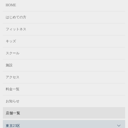
日ごろの練習の成果を発揮しています。
HOME
楽しみながらステップアップできるよう、一人ひとりしっかり
キッズ
とサポートします。
体験予約はこちらから！
はじめての方
体験予約はこちらから！
フィットネス
年長～3年生
スケジュール
キッズ
スクール
スケジュール
毎週火曜日 16:30～17:30
施設
リトル
アクセス
リトル
ジュニア
料金一覧
年中～小学1年生
お知らせ
3歳～小学2年生
3年生～中学生
店舗一覧
毎週水曜日 16:00～17:00
東京23区
金 / 16:30～17:30