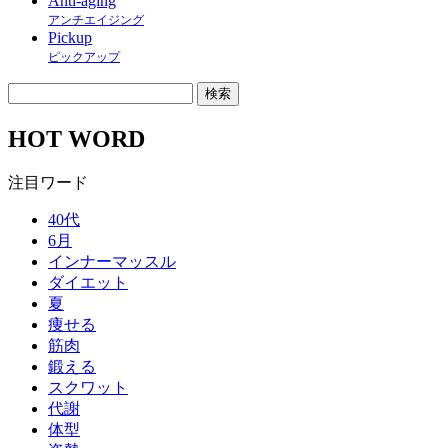
Anti-aging
アンチエイジング
Pickup
ピックアップ
HOT WORD
注目ワード
40代
6月
インナーマッスル
ダイエット
夏
痩せる
筋肉
鍛える
スクワット
代謝
体型