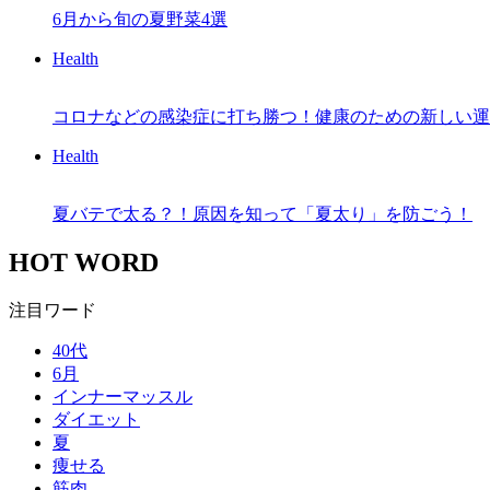
6月から旬の夏野菜4選
Health
コロナなどの感染症に打ち勝つ！健康のための新しい運
Health
夏バテで太る？！原因を知って「夏太り」を防ごう！
HOT WORD
注目ワード
40代
6月
インナーマッスル
ダイエット
夏
痩せる
筋肉