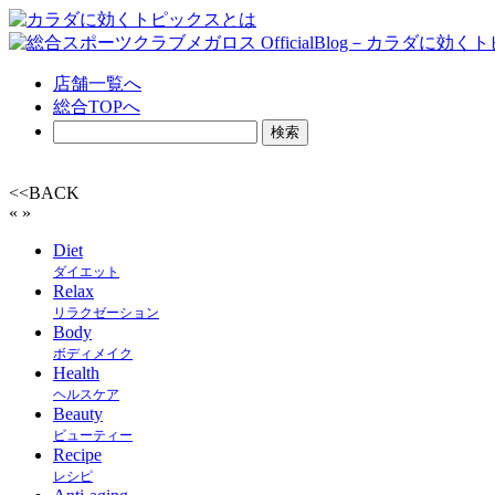
店舗一覧へ
総合TOPへ
<<BACK
«
»
Diet
ダイエット
Relax
リラクゼーション
Body
ボディメイク
Health
ヘルスケア
Beauty
ビューティー
Recipe
レシピ