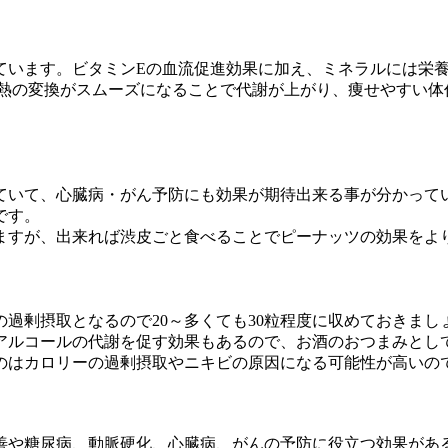
ています。ビタミンEの血流促進効果に加え、ミネラルには栄
し熱の変換がスムーズになることで代謝が上がり、痩せやすい体
ていて、心臓病・がん予防にも効果が期待出来る事が分かって
です。
ますが、出来れば渋皮ごと食べることでピーナッツの効果をよ
過剰摂取となるので20～多くても30粒程度に収めておきま
アルコールの代謝を促す効果もあるので、お酒のおつまみとし
のはカロリーの過剰摂取やニキビの原因になる可能性が高いの
善や糖尿病、動脈硬化、心臓病、がんの予防に役立つ効果があ