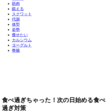
筋肉
鍛える
スクワット
代謝
体型
姿勢
痩せたい
カルシウム
ヨーグルト
整腸
食べ過ぎちゃった！次の日始める食べ
過ぎ対策