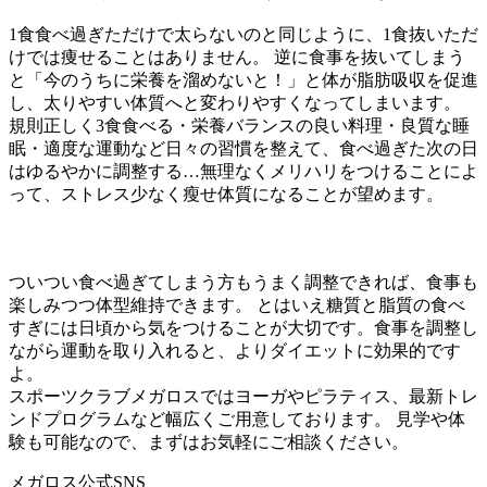
1食食べ過ぎただけで太らないのと同じように、1食抜いただ
けでは痩せることはありません。 逆に食事を抜いてしまう
と「今のうちに栄養を溜めないと！」と体が脂肪吸収を促進
し、太りやすい体質へと変わりやすくなってしまいます。
規則正しく3食食べる・栄養バランスの良い料理・良質な睡
眠・適度な運動など日々の習慣を整えて、食べ過ぎた次の日
はゆるやかに調整する…無理なくメリハリをつけることによ
って、ストレス少なく瘦せ体質になることが望めます。
ついつい食べ過ぎてしまう方もうまく調整できれば、食事も
楽しみつつ体型維持できます。 とはいえ糖質と脂質の食べ
すぎには日頃から気をつけることが大切です。食事を調整し
ながら運動を取り入れると、よりダイエットに効果的です
よ。
スポーツクラブメガロスではヨーガやピラティス、最新トレ
ンドプログラムなど幅広くご用意しております。 見学や体
験も可能なので、まずはお気軽にご相談ください。
メガロス公式SNS