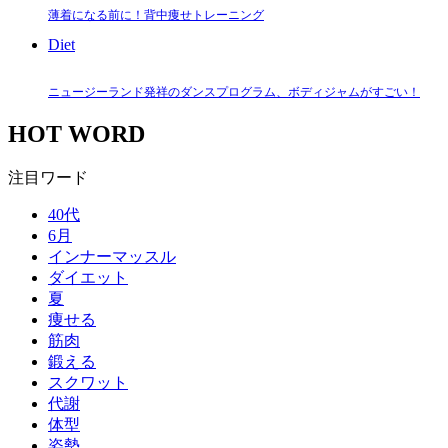
薄着になる前に！背中痩せトレーニング
Diet
ニュージーランド発祥のダンスプログラム、ボディジャムがすごい！
HOT WORD
注目ワード
40代
6月
インナーマッスル
ダイエット
夏
痩せる
筋肉
鍛える
スクワット
代謝
体型
姿勢