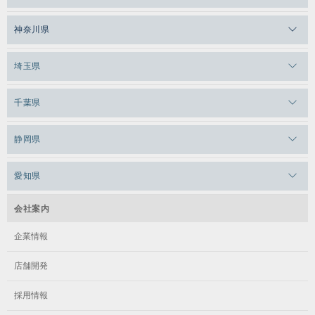
メガロスルフレ恵比寿
メガロス吉祥寺
神奈川県
メガロス日比谷シャンテ
メガロス三鷹
メガロス横浜天王町
埼玉県
メガロス白金台
メガロスルフレ三鷹
メガロス上永谷
メガロス草加
千葉県
メガロス田端
メガロス武蔵小金井
メガロスルフレ上永谷
メガロスルフレ草加
メガロス柏
メガロスルフレ田端
静岡県
メガロスルフレ武蔵小金井
メガロス神奈川
メガロス本八幡
メガロスキッズ錦糸町
メガロス浜松市野
メガロス小平テニススクール
愛知県
メガロス日吉
メガロス葛飾
メガロス立川(北口)
メガロステラッセ納屋橋
メガロス綱島
会社案内
メガロス中延
メガロス立川(南口)
メガロス千種
メガロスルフレ綱島
企業情報
メガロス小岩
メガロスルフレ立川南
メガロス市ヶ尾
店舗開発
メガロスルフレ小岩
メガロス八王子
メガロス鷺沼
採用情報
メガロス西新宿キッズアフタースクール