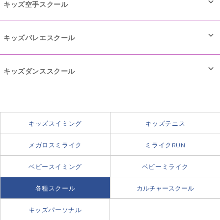
キッズ空手スクール
キッズバレエスクール
キッズダンススクール
チームワークが大切なチアダンス。上達するには相手を思いや
る心と強い精神力、心の豊かさが必要です。
キッズスイミング
キッズテニス
レッスンではリズム感や柔軟性、体力のみではなく、協調性や
健全な精神は、強い身体から。
メガロスミライク
ミライクRUN
チームワークを養い、表現力を高めています。そして定期的に
武道ならではの礼儀作法を学ぶことはもちろん、
行っている発表会で成果を発揮しています。
ベビースイミング
ベビーミライク
稽古によって集中力が養われ、
身体のラインを整え、柔軟性を高め、
チアダンスの“チア”には、“元気づける”という意味がありま
相手を思いやる心が芽生えます。
各種スクール
カルチャースクール
美しさを引きだしてくれるバレエは
す。明るい笑顔とダンスで周りを元気づけるリーダーになりま
お子さまの情操教育にも効果的です。
音楽にあわせて体を動かすことによって、リズム感や
体験予約はこちらから！
キッズパーソナル
しょう。
基礎から上級まで幅広いレッスンをご用意。