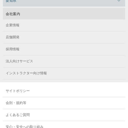
愛知県
メガロス日吉
メガロス葛飾
小学3年生～中学3年生
メガロス立川(北口)
小学4年生～中学3年生
メガロステラッセ納屋橋
メガロス綱島
会社案内
メガロス中延
育成
メガロス立川(南口)
ジュニア
メガロス千種
メガロスルフレ綱島
企業情報
メガロス小岩
月 / 17:30～18:30（60分）
火 / 18:35～19:35
メガロスルフレ立川南
メガロス市ヶ尾
店舗開発
メガロスルフレ小岩
小学2年生～小学6年生
メガロス八王子
7,780円（税込8,558円）
料金
料金
メガロス鷺沼
採用情報
メガロス西新宿キッズアフタースクール
メガロスルフレ八王子
※ご入会時に、帯をご購入いただきます。
メガロスルフレ鷺沼
法人向けサービス
メガロス南砂町SUNAMO
日 / 16:00～17:00
メガロス調布
チャイルド・ジュニアA・ジュニアB
メガロス相模大野
インストラクター向け情報
チャイルド
メガロスルフレ南砂町SUNAMO
メガロス町田
メガロスルフレ相模大野
サイトポリシー
マーブルジュニア
メガロス玉川学園テニススクール
7,780円（税込8,558円）
メガロス大和
7,780円（税込8,558円）
会則・規約等
メガロス東小金井学童クラブ
※ご入会時に、バレエシューズをご購入いただきます。
よくあるご質問
オーディション合格者
ジュニア
安心・安全への取り組み