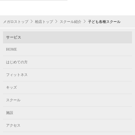
柔軟性を養い、基本的なダンスステップを習得します。
集団でのレッスンで協調性やチームワークを養い、
体験予約はこちらから！
集団でのレッスンで協調性やチームワークを養い、
表現力を高めます。
表現力を高めます。
スケジュール
メガロストップ
柏店トップ
スクール紹介
子ども各種スクール
また、定期的に発表会を行い、
また、定期的に発表会を行い、
日ごろの練習の成果を発揮しています。
スケジュール
日ごろの練習の成果を発揮しています。
サービス
チャイルド
HOME
体験予約はこちらから！
体験予約はこちらから！
はじめての方
チャイルド
年少～小学2年生
フィットネス
スケジュール
スケジュール
キッズ
満4歳～年長
火 / 16:30～17:30
スクール
木 / 16:30～17:30
チャイルド
チャイルド
土 / 17:00～18:00
水 / 15:30～16:30
施設
アクセス
満4歳～年長
年少～小学1年生
ジュニア