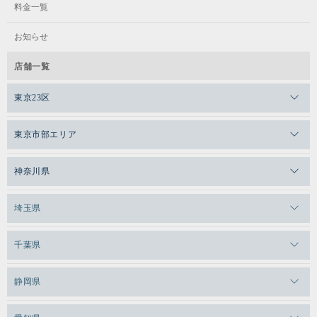
キッズ
料金一覧
お知らせ
月 / 15:30～16:30（60分）
火・木 / 16:30～17:30
小学3年生～中学3年生
小学1年生～小学3年生
店舗一覧
東京23区
ジュニアA
ジュニア
火 / 17:30～18:30
水 / 16:30～17:30
木 / 17:30～18:30
メガロスゼロプラス恵比寿
東京市部エリア
日 / 14:30～15:30
土 / 18:00～19:00
土 / 19:00～20:00
メガロスルフレ恵比寿
小学1年生～小学3年生
メガロス吉祥寺
小学2年生～小学6年生
神奈川県
メガロス日比谷シャンテ
料金
メガロス三鷹
ジュニア
メガロス横浜天王町
埼玉県
メガロス白金台
月 / 16:30～17:30（60分）
メガロスルフレ三鷹
火・木 / 17:30～18:30
メガロス上永谷
メガロス草加
千葉県
メガロス田端
メガロス武蔵小金井
小学3年生～中学3年生
チャイルド
メガロスルフレ上永谷
メガロスルフレ草加
メガロス柏
メガロスルフレ田端
ジュニアB
静岡県
メガロスルフレ武蔵小金井
アドバンス
メガロス神奈川
メガロス本八幡
メガロスキッズ錦糸町
メガロス浜松市野
水 / 17:30～18:30
メガロス小平テニススクール
7,780円（税込8,558円）