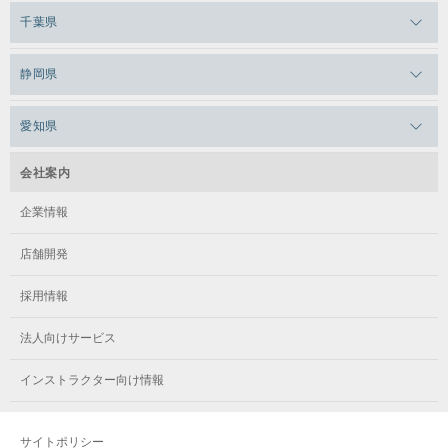
メガロス上永谷
メガロス草加
千葉県
メガロス田端
メガロス武蔵小金井
メガロスルフレ上永谷
メガロスルフレ草加
メガロス柏
メガロスルフレ田端
静岡県
メガロスルフレ武蔵小金井
土
メガロス神奈川
メガロス本八幡
メガロスキッズ錦糸町
メガロス浜松市野
メガロス小平テニススクール
愛知県
メガロス日吉
メガロス葛飾
11:10～12:00
メガロス立川(北口)
メガロステラッセ納屋橋
メガロス綱島
会社案内
メガロス中延
メガロス立川(南口)
メガロス千種
メガロスルフレ綱島
企業情報
メガロス小岩
メガロスルフレ立川南
メガロス市ヶ尾
店舗開発
メガロスルフレ小岩
メガロス八王子
メガロス鷺沼
採用情報
メガロス西新宿キッズアフタースクール
メガロスルフレ八王子
メガロスルフレ鷺沼
法人向けサービス
メガロス南砂町SUNAMO
メガロス調布
メガロス相模大野
インストラクター向け情報
メガロスルフレ南砂町SUNAMO
メガロス町田
メガロスルフレ相模大野
サイトポリシー