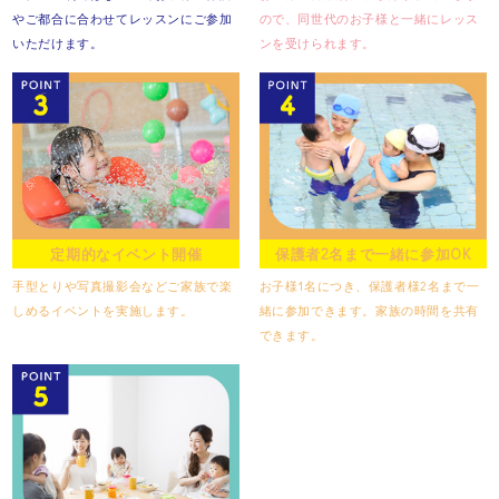
やご都合に合わせて
レッスンにご参加
ので、
同世代のお子様と一緒に
レッス
いただけます。
ンを受けられます。
定期的なイベント開催
保護者2名まで一緒に参加OK
手型とりや写真撮影会など
ご家族で楽
お子様1名につき、保護者様2名まで
一
しめるイベントを実施します。
緒に参加できます。
家族の時間を共有
できます。