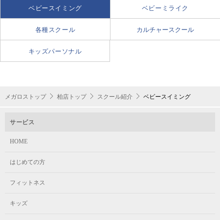
ベビー4
開催日であれば月4回まで参加できます。
ベビースイミング
ベビーミライク
何歳まで在籍できますか？
各種スクール
カルチャースクール
11:00～12:00
3歳を迎える年の3月末まで在籍することができます。
キッズパーソナル
月の途中から入会できますか？
ベビー (1部)
入会希望月の10日までに手続きを済ませてください。それ以降のお手続き
は、翌月入会となります。入会手続きの時点でレッスンが終了している場
合、振替レッスンを受講することができます。振替レッスンの利用は在籍
メガロストップ
柏店トップ
スクール紹介
ベビースイミング
クラスでの級が確定後となります。
1歳4ヶ月〜3歳を迎える年の3月末まで
サービス
HOME
土
はじめての方
フィットネス
10:30～11:20
キッズ