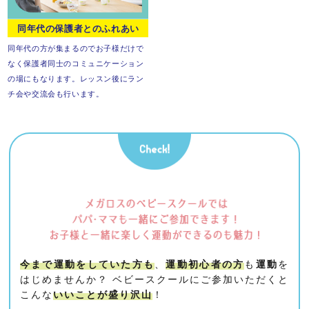
同年代の保護者とのふれあい
同年代の方が集まるので
お子様だけで
なく保護者同士の
コミュニケーション
の場にもなります。
レッスン後にラン
チ会や交流会も行います。
今まで運動をしていた方も
、
運動初心者の方
も
運動
を
はじめませんか？
ベビースクールにご参加いただくと
こんな
いいことが盛り沢山
！