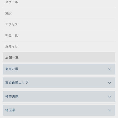
スクール
ベビー (2部)
施設
アクセス
4ヶ月～1歳6ヶ月
料金一覧
お知らせ
月
店舗一覧
東京23区
11:00～12:00
メガロスゼロプラス恵比寿
東京市部エリア
メガロスルフレ恵比寿
メガロス吉祥寺
ベビー (2部)
神奈川県
メガロス日比谷シャンテ
メガロス三鷹
メガロス横浜天王町
埼玉県
メガロス白金台
メガロスルフレ三鷹
4ヶ月～1歳6ヶ月