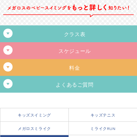
クラス表
スケジュール
クラス
年齢
A
2歳～3歳を迎える年の3月末まで
料金
B
1歳1ヶ月～2歳2ヶ月
ベビー (1部)
よくあるご質問
C
生後4ヶ月～1歳6ヶ月
ベビースイミング
お母様が妊娠している場合、レッスンは受講できま
1歳4ヶ月〜3歳を迎える年の3月末まで
すか？
キッズスイミング
キッズテニス
レッスン
可能参加回数
お母様が妊娠されている場合、スクールの参加は安全管理上できません。
マンスリー4 6,780円（税込7,458円）
メガロスではお父様、お母様以外におじい様、おばあ様でも一緒に受講で
メガロスミライク
ミライクRUN
ベビーフリー
開催日であれば月何回でも参加できます。
フリー 8,780円（税込9,658円）
きます。
月