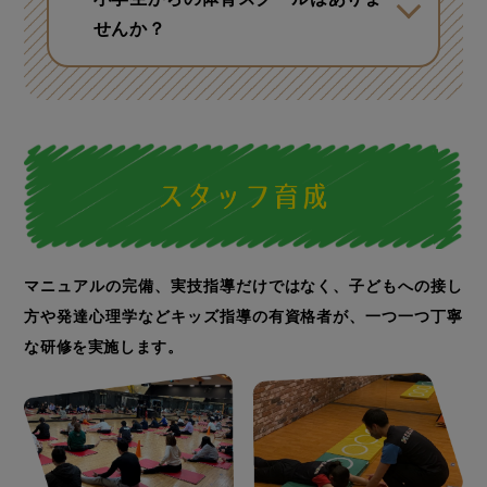
せんか？
走り方の習得がメインの「ミライク
RUN」、楽しくダンスを始められる
「ミライクダンス」、メガロスミラ
イクの小学生「ミライク（ジュニア
クラス）」がございます。なお、導
入は店舗により異なりますので、お
近くの店舗にお問い合わせくださ
マニュアルの完備、実技指導だけではなく、子どもへの接し
い。
方や
発達心理学などキッズ指導の有資格者が、一つ一つ丁寧
な研修を実施します。