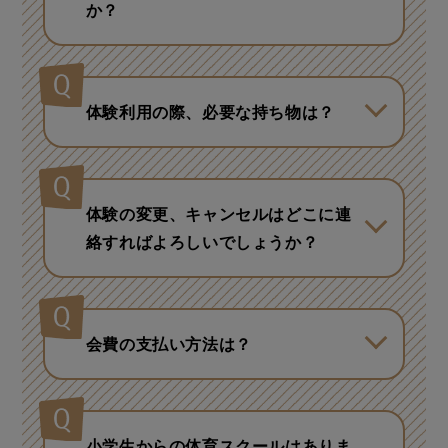
か？
満3歳で体験ができます。 入会は3歳
になる月の月初で可能です。
体験利用の際、必要な持ち物は？
運動ができる服装、室内シューズ、
タオル、飲み物（水筒・ペットボト
ル）のご持参をお願いいたします。
体験の変更、キャンセルはどこに連
絡すればよろしいでしょうか？
お申し込み店舗にご連絡ください。
会費の支払い方法は？
ご登録口座よりお引き落としとなり
ます。
小学生からの体育スクールはありま