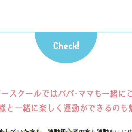
をしていた方も
、
運動初心者の方
も
運動
をはじ