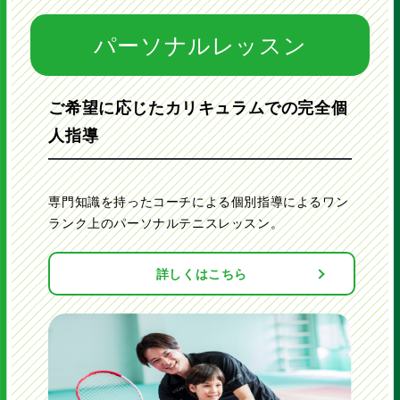
来たら合格。
日 7:00~、8:00~、9:00~
11級
パーソナルレッスン
月8,380円（税込9,218円）
フォアハンドストロークを、指定位置からコン
キッズ2
トロールし、コーチと5回続けられたら合格。
10級
キッズ2
ご希望に応じたカリキュラムでの完全個
バックハンドストロークを、指定位置からコン
オレンジボール11〜7級
トロールし、コーチと5回続けられたら合格。
キッズ2
9級
人指導
小学2年生～小学5年生
フォアボレー・バックボレー×2、スマッシュ
小学2年生～小学5年生
を、コントロールしコートに返球したら合格。
8級
小学2年生～小学5年生
専門知識を持ったコーチによる
個別指導によるワン
サーブをストレートのサービスボックスに入
れ、ランダムにコーチと5回ラリーを続けられ
ランク上のパーソナルテニスレッスン。
コート:4分の3コート ボール:飛
たら合格。
7級
月火木 16:15~、17:15~
び50％減
水 16:15~、17:15~、18:15~
基本6ショットを、指定位置から打つことが出
月8,380円（税込9,218円）
ラケットサイズ:25～26インチ
詳しくはこちら
来たら合格。
土 13:40~、14:40~、15:40~、16:40
6級
日 7:00~、8:00~、9:00~
プレーヤーがレッドより広いコー
フォア、バックのストロークを共にコーチと各
5回、指定位置から続けられたら合格。
トで、より弾むボールでサーブ・
5級
ジュニア
ラリー・ゲームをすることを目標
フォアボレー・バックボレー×2、スマッシュを
ジュニア1
とし基本6ショットの正しいフォ
連続5回コントロールし、尚且つレディーポジ
ションが取れていれば合格。
4級