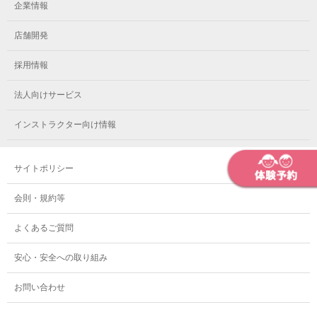
メガロス千種
メガロスルフレ綱島
企業情報
メガロス小岩
メガロスルフレ立川南
メガロス市ヶ尾
店舗開発
メガロスルフレ小岩
メガロス八王子
メガロス鷺沼
採用情報
メガロス西新宿キッズアフタースクール
メガロスルフレ八王子
メガロスルフレ鷺沼
法人向けサービス
メガロス南砂町SUNAMO
メガロス調布
メガロス相模大野
インストラクター向け情報
メガロスルフレ南砂町SUNAMO
メガロス町田
メガロスルフレ相模大野
サイトポリシー
メガロス玉川学園テニススクール
メガロス大和
会則・規約等
メガロス東小金井学童クラブ
よくあるご質問
安心・安全への取り組み
お問い合わせ