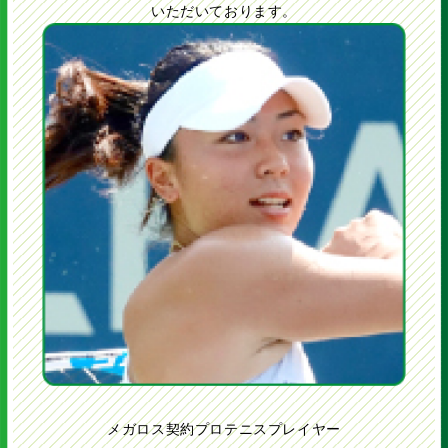
いただいております。
コート:フルコート ボール:イエ
ローボール
ラケットサイズ:27インチ以上
プレーヤーがサーブ・ラリー・ゲ
ームを自身で考えて行い、ゲーム
で勝つことを目標としテニスのル
ールやマナーを理解し実践するク
ラスです。
メガロス契約プロテニスプレイヤー