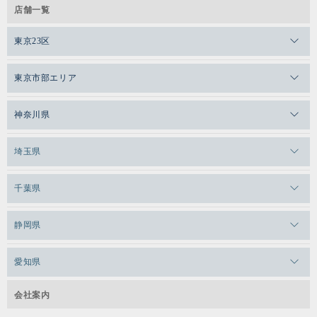
店舗一覧
東京23区
メガロスゼロプラス恵比寿
東京市部エリア
メガロスルフレ恵比寿
メガロス吉祥寺
神奈川県
メガロス日比谷シャンテ
メガロス三鷹
メガロス横浜天王町
埼玉県
メガロス白金台
メガロスルフレ三鷹
メガロス上永谷
メガロス草加
千葉県
メガロス田端
メガロス武蔵小金井
メガロスルフレ上永谷
メガロスルフレ草加
メガロス柏
メガロスルフレ田端
静岡県
メガロスルフレ武蔵小金井
メガロス神奈川
メガロス本八幡
メガロスキッズ錦糸町
メガロス浜松市野
メガロス小平テニススクール
愛知県
メガロス日吉
メガロス葛飾
メガロス立川(北口)
メガロステラッセ納屋橋
メガロス綱島
会社案内
メガロス中延
メガロス立川(南口)