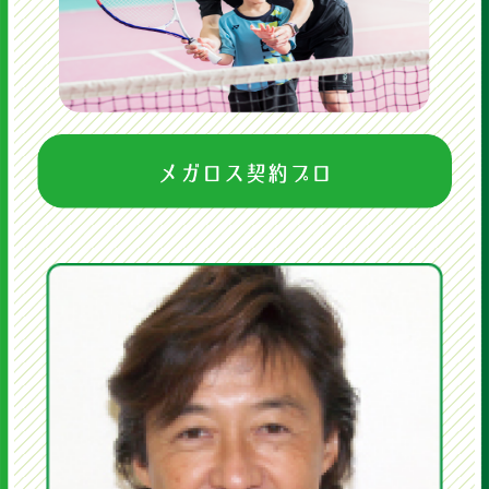
ームを習得するクラスです。
小学6年生以上
クロスにサーブを入れてからコーチとラリーを
5回連続続けられたら合格。
3級
小学6年生以上
クロスにサーブを入れてからコーチとラリーを
5回連続続けられたら合格。
月8,380円（税込9,218円）
2級
ジュニア1
月 16:15~、17:15~、18:15~
フォアボレー・バックボレー×2、スマッシュを
コーチがストロークの台に入り安定して5球続
火水 17:15~、18:15~
けられたら合格。
1級
木 17:15~
グリーンボール6〜3級
土 14:40~、15:40~、16:40~
1級合格者、
試合を意識した練習と、各ショットのさらなる
小学6年生以上の方
レベルアップを目指した練習。
日 8:00~、9:00~
小学6年生～高校生
ジュニア2
コート:フルコート ボール:飛び
25％減
ラケットサイズ:27インチ以上
小学6年生以上
プレーヤーがコート全面を使っ