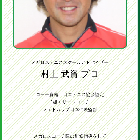
て、よりイエローに近いボールで
サーブ・ラリー・ゲームをするこ
月火木 18:15~
とを目標としイエローボールに進
水 17:15~、18:15~
む前に必要な技術や基本6ショッ
土 15:40~、16:40~
日 8:00~
トを習得するクラスです。
ジュニア3
メガロステニススクールアドバイザー
村上 武資 プロ
ジュニア2
ジュニア3
小学6年生以上
アカデミー
コーチ資格：日本テニス協会認定
S級エリートコーチ
フェドカップ日本代表監督
イエローボール2級以上
月火木 18:15~
小学6年生～高校生
メガロスコーチ陣の研修指導をして