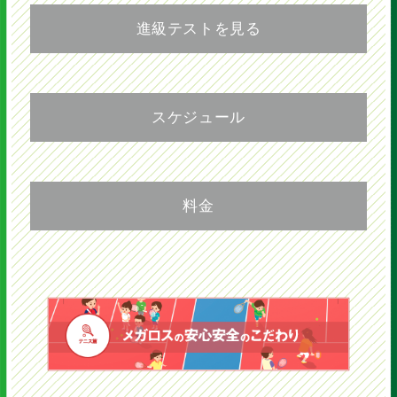
キッズ1
進級テストを見る
レッドボール16〜12級
級
進級目標
年中～小学1年生
スケジュール
転がってくるボールをコーチに返す。右手、左
手共に5回中3回成功で合格。
16級
自分でボールを落として打ち、コーチに返球。
コート:4分の1コート ボール:飛
右手、左手共に5回中3回成功で合格。
15級
キッズ1
び75％減
料金
ラケットサイズ:23～25インチ
コーチと一緒にフォアハンドストロークでラリ
ー。決められたポジションから連続5回続いた
ら合格。
14級
プレーヤーがサーブ・ラリー、ゲ
年中～小学1年生
コーチと一緒にバックハンドストロークでラリ
キッズ1
ームをすることを目標とし、正し
ー。決められたポジションから連続5回続いた
ら合格。
13級
いフォームの基礎を習得するクラ
基本の6ショットを理解する。フォア・バック
スです。
を使い、ランダムで10回連続ラリーが続いたら
月火木 16:15~
合格。
12級
年中～小学1年生
水 16:15~、17:15~
土 13:40~、14:40~、15:40~、16:40~
基本6ショットを、指定位置から打つことが出