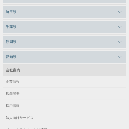
メガロス日比谷シャンテ
メガロス三鷹
メガロス横浜天王町
埼玉県
メガロス白金台
メガロスルフレ三鷹
メガロス上永谷
メガロス草加
千葉県
メガロス田端
メガロス武蔵小金井
メガロスルフレ上永谷
メガロスルフレ草加
メガロス柏
メガロスルフレ田端
静岡県
メガロスルフレ武蔵小金井
メガロス神奈川
メガロス本八幡
メガロスキッズ錦糸町
メガロス浜松市野
メガロス小平テニススクール
愛知県
メガロス日吉
メガロス葛飾
メガロス立川(北口)
メガロステラッセ納屋橋
メガロス綱島
会社案内
メガロス中延
メガロス立川(南口)
メガロス千種
メガロスルフレ綱島
企業情報
メガロス小岩
メガロスルフレ立川南
メガロス市ヶ尾
店舗開発
メガロスルフレ小岩
メガロス八王子
メガロス鷺沼
採用情報
メガロス西新宿キッズアフタースクール
メガロスルフレ八王子
メガロスルフレ鷺沼
法人向けサービス
メガロス南砂町SUNAMO
メガロス調布