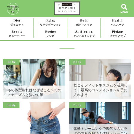
Diet
Relax
Body
Health
ダイエット
リラクゼーション
ボディメイク
ヘルスケア
Beauty
Recipe
Anti-aging
Pickup
ビューティー
レシピ
アンチエイジング
ピックアップ
ボディメイク
Body
Body
秋こそフィットネスジムを活用し
冬の体型崩れはなぜ起こる？その
て、最高のコンディションを手に
メカニズムと賢い対策
入れよう
Body
Body
体幹トレーニングで現代人のカラ
ダの悩みを解消！体幹トレーニン