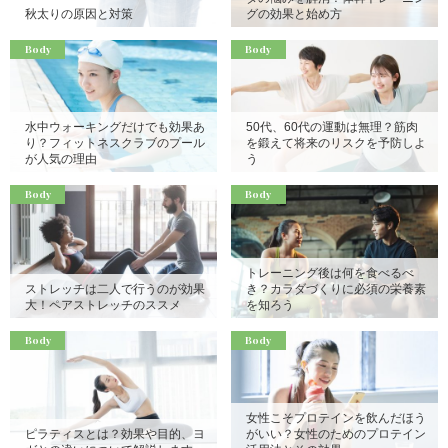
秋太りの原因と対策
グの効果と始め方
Body
Body
水中ウォーキングだけでも効果あ
50代、60代の運動は無理？筋肉
り？フィットネスクラブのプール
を鍛えて将来のリスクを予防しよ
が人気の理由
う
Body
Body
トレーニング後は何を食べるべ
ストレッチは二人で行うのが効果
き？カラダづくりに必須の栄養素
大！ペアストレッチのススメ
を知ろう
Body
Body
女性こそプロテインを飲んだほう
ピラティスとは？効果や目的、ヨ
がいい？女性のためのプロテイン