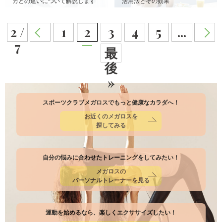
ガとの違いについて解説します
活用法とその効果
2 /
1
2
3
4
5
...
7
最
後
»
スポーツクラブメガロスでもっと健康なカラダへ！
お近くのメガロスを
探してみる
自分の悩みに合わせたトレーニングをしてみたい！
メガロスの
パーソナルトレーナーを見る
運動を始めるなら、楽しくエクササイズしたい！