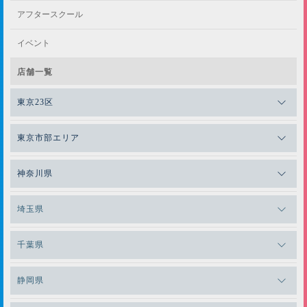
アフタースクール
イベント
店舗一覧
東京23区
メガロスゼロプラス恵比寿
東京市部エリア
メガロスルフレ恵比寿
メガロス吉祥寺
神奈川県
メガロス日比谷シャンテ
メガロス三鷹
メガロス横浜天王町
埼玉県
メガロス白金台
メガロスルフレ三鷹
メガロス上永谷
メガロス草加
千葉県
メガロス田端
メガロス武蔵小金井
メガロスルフレ上永谷
メガロスルフレ草加
メガロス柏
メガロスルフレ田端
静岡県
メガロスルフレ武蔵小金井
メガロス神奈川
メガロス本八幡
メガロスキッズ錦糸町