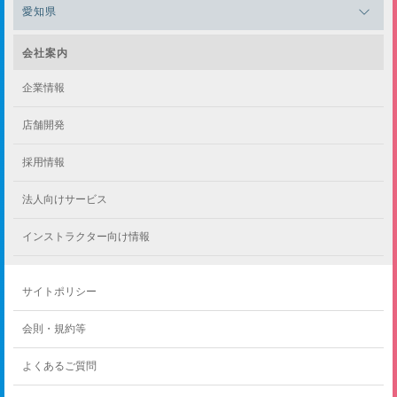
メガロス浜松市野
メガロス小平テニススクール
愛知県
メガロス日吉
メガロス葛飾
メガロス立川(北口)
メガロステラッセ納屋橋
メガロス綱島
会社案内
メガロス中延
メガロス立川(南口)
メガロス千種
メガロスルフレ綱島
企業情報
メガロス小岩
メガロスルフレ立川南
メガロス市ヶ尾
店舗開発
メガロスルフレ小岩
メガロス八王子
メガロス鷺沼
採用情報
メガロス西新宿キッズアフタースクール
メガロスルフレ八王子
メガロスルフレ鷺沼
法人向けサービス
メガロス南砂町SUNAMO
メガロス調布
メガロス相模大野
インストラクター向け情報
メガロスルフレ南砂町SUNAMO
メガロス町田
メガロスルフレ相模大野
サイトポリシー
メガロス玉川学園テニススクール
メガロス大和
会則・規約等
メガロス東小金井学童クラブ
よくあるご質問