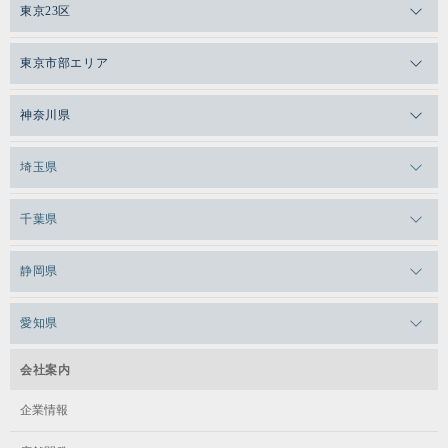
東京23区
メガロスゼロプラス恵比寿
東京市部エリア
メガロスルフレ恵比寿
メガロス吉祥寺
神奈川県
メガロス日比谷シャンテ
メガロス三鷹
メガロス横浜天王町
埼玉県
メガロス白金台
メガロスルフレ三鷹
メガロス上永谷
メガロス草加
千葉県
メガロス田端
メガロス武蔵小金井
メガロスルフレ上永谷
メガロスルフレ草加
メガロス柏
メガロスルフレ田端
静岡県
メガロスルフレ武蔵小金井
メガロス神奈川
メガロス本八幡
メガロスキッズ錦糸町
メガロス浜松市野
メガロス小平テニススクール
愛知県
メガロス日吉
メガロス葛飾
メガロス立川(北口)
メガロステラッセ納屋橋
メガロス綱島
会社案内
メガロス中延
メガロス立川(南口)
メガロス千種
メガロスルフレ綱島
企業情報
メガロス小岩
メガロスルフレ立川南