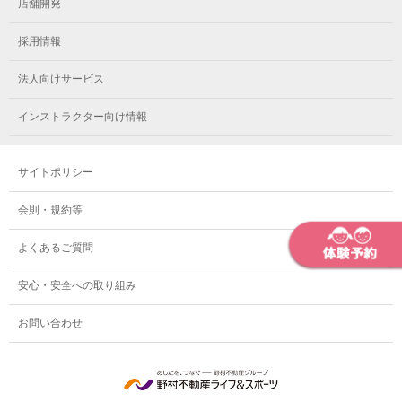
メガロス市ヶ尾
店舗開発
メガロスルフレ小岩
メガロス八王子
メガロス鷺沼
採用情報
メガロス西新宿キッズアフタースクール
メガロスルフレ八王子
メガロスルフレ鷺沼
法人向けサービス
メガロス南砂町SUNAMO
メガロス調布
メガロス相模大野
インストラクター向け情報
メガロスルフレ南砂町SUNAMO
メガロス町田
メガロスルフレ相模大野
サイトポリシー
メガロス玉川学園テニススクール
メガロス大和
会則・規約等
メガロス東小金井学童クラブ
よくあるご質問
安心・安全への取り組み
お問い合わせ