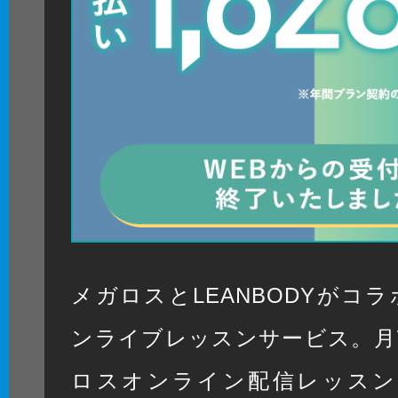
メガロスとLEANBODYがコ
ンライブレッスンサービス。月
ロスオンライン配信レッスンと