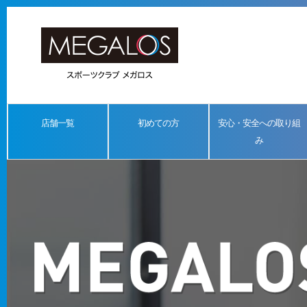
店舗一覧
初めての方
安心・安全への取り組
み