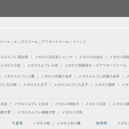
クール
キッズスクール
アフタースクール
イベント
ガロスルフレ恵比寿
メガロス日比谷シャンテ
メガロス白金台
メガロス田
メガロス小岩
メガロスルフレ小岩
メガロス西新宿キッズアフタースクール
メガロスルフレ三鷹
メガロス武蔵小金井
メガロスルフレ武蔵小金井
フレ立川南
メガロス八王子
メガロスルフレ八王子
メガロス調布
メガ
上永谷
メガロスルフレ上永谷
メガロス神奈川
メガロス日吉
メガロス
相模大野
メガロスルフレ相模大野
メガロス大和
千葉県
メガロス柏
メガロス本八幡
静岡県
メガロ