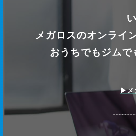
メガロスのオンライ
おうちでもジムで
▶︎